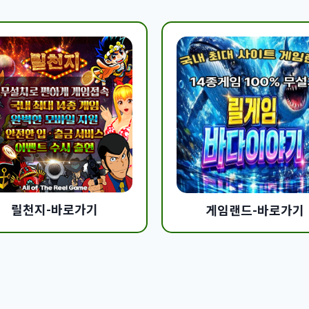
릴천지-바로가기
게임랜드-바로가기