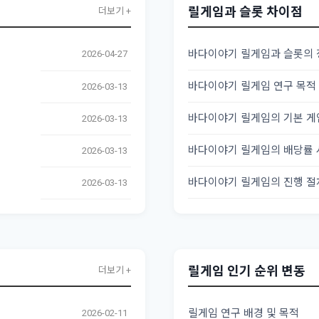
릴게임과 슬롯 차이점
더보기 +
바다이야기 릴게임과 슬롯의 
2026-04-27
바다이야기 릴게임 연구 목적 
2026-03-13
바다이야기 릴게임의 기본 게
2026-03-13
바다이야기 릴게임의 배당률
2026-03-13
바다이야기 릴게임의 진행 절
2026-03-13
릴게임 인기 순위 변동
더보기 +
릴게임 연구 배경 및 목적
2026-02-11