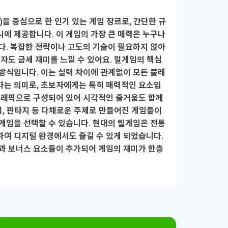
)을 중심으로 한 인기 있는 게임 장르로, 간단한 규
에 제공합니다. 이 게임의 가장 큰 매력은 누구나
다. 복잡한 전략이나 고도의 기술이 필요하지 않아
보자도 금세 재미를 느낄 수 있어요. 릴게임의 핵심
방식입니다. 이는 실력 차이에 관계없이 모든 플레
다는 의미로, 초보자에게는 특히 매력적인 요소입
 그래픽으로 구성되어 있어 시각적인 즐거움도 함께
모험, 판타지 등 다채로운 주제로 만들어진 게임들이
게임을 선택할 수 있습니다. 현대의 릴게임은 전통
하여 디지털 환경에서도 즐길 수 있게 되었습니다.
능과 보너스 요소들이 추가되어 게임의 재미가 한층