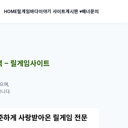
HOME
릴게임
바다이야기 사이트
게시판 ▾
배너문의
택 – 릴게임사이트
으며,
합니다.
준하게 사랑받아온 릴게임 전문