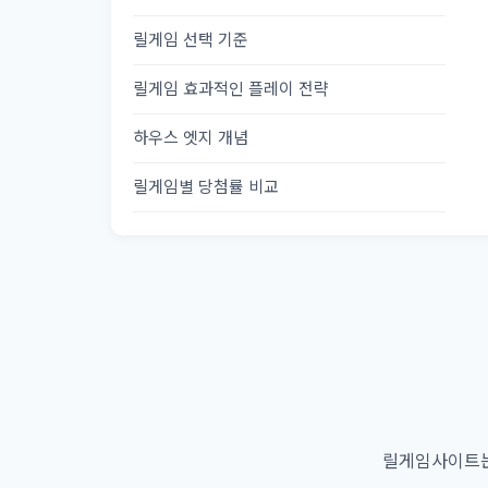
릴게임 선택 기준
릴게임 효과적인 플레이 전략
하우스 엣지 개념
릴게임별 당첨률 비교
릴게임사이트는