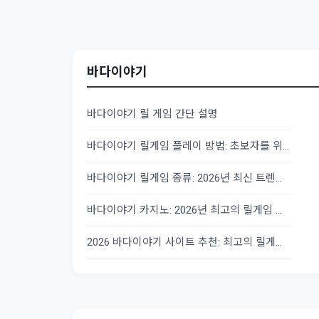
바다이야기
바다이야기 릴 게임 간단 설명
바다이야기 릴게임 플레이 방법: 초보자를 위한 완벽 가이드
바다이야기 릴게임 종류: 2026년 최신 트렌드 완벽 분석
바다이야기 카지노: 2026년 최고의 릴게임 사이트 가이드
2026 바다이야기 사이트 추천: 최고의 릴게임 찾기