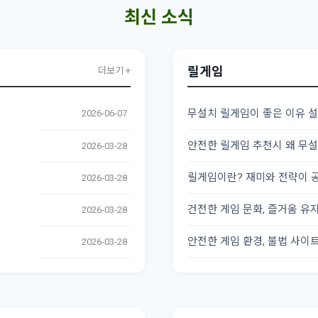
최신 소식
릴게임
더보기 +
2026-06-07
2026-03-28
2026-03-28
건전한 게임 문화, 즐거움 유
2026-03-28
안전한 게임 환경, 불법 사이
2026-03-28