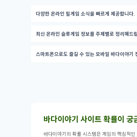
다양한 온라인 릴게임 소식을 빠르게 제공합니다.
최신 온라인 슬롯게임 정보를 주제별로 정리해드립
스마트폰으로도 즐길 수 있는 모바일 바다이야기 
바다이야기 사이트 확률이 궁
바다이야기의 확률 시스템은 게임의 핵심적인 