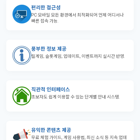
편리한 접근성
PC·모바일 모든 환경에서 최적화되어 언제 어디서나
빠른 접속 가능.
풍부한 정보 제공
릴게임, 슬롯게임, 업데이트, 이벤트까지 실시간 반영.
직관적 인터페이스
초보자도 쉽게 이용할 수 있는 단계별 안내 시스템.
유익한 콘텐츠 제공
무료 체험 가이드, 게임 사용법, 최신 소식 등 지속 업데