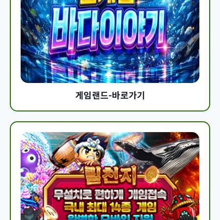
게임랜드-바로가기