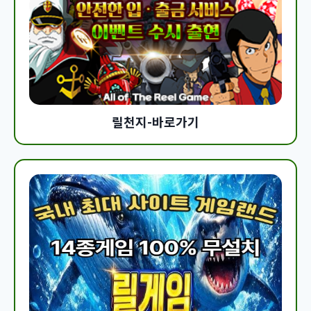
릴천지-바로가기