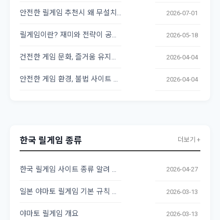
안전한 릴게임 추천시 왜 무설치를 해야 하는지 알려 드립니다
2026-07-01
릴게임이란? 재미와 전략이 공존하는 온라인 게임의 세계
2026-05-18
건전한 게임 문화, 즐거움 유지하는 비결
2026-04-04
안전한 게임 환경, 불법 사이트 구별법
2026-04-04
한국 릴게임 종류
더보기 +
한국 릴게임 사이트 종류 알려 주세요
2026-04-27
일본 야마토 릴게임 기본 규칙 및 조작법
2026-03-13
야마토 릴게임 개요
2026-03-13