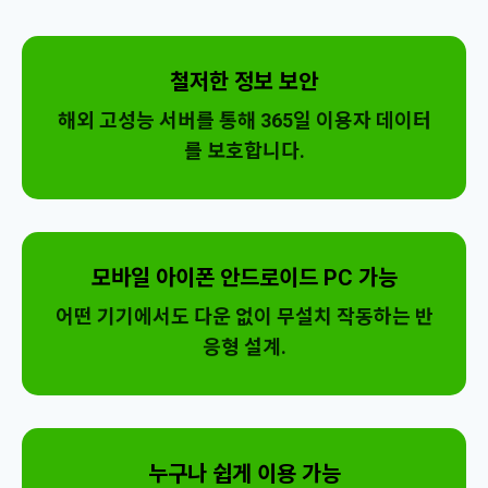
철저한 정보 보안
해외 고성능 서버를 통해 365일 이용자 데이터
를 보호합니다.
모바일 아이폰 안드로이드 PC 가능
어떤 기기에서도 다운 없이 무설치 작동하는 반
응형 설계.
누구나 쉽게 이용 가능