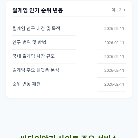
릴게임 인기 순위 변동
더보기 +
릴게임 연구 배경 및 목적
2026-02-11
연구 범위 및 방법
2026-02-11
국내 릴게임 시장 규모
2026-02-11
릴게임 주요 플랫폼 분석
2026-02-11
순위 변동 패턴
2026-02-11