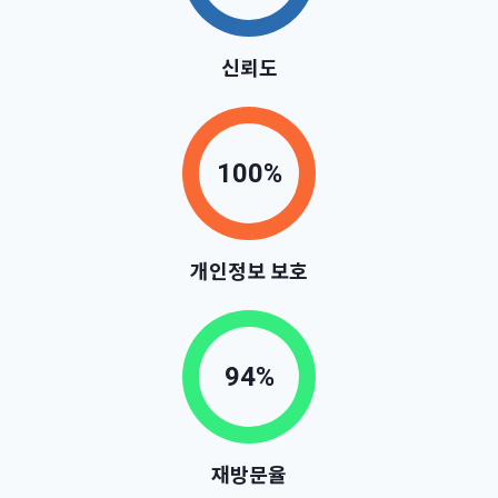
신뢰도
개인정보 보호
재방문율