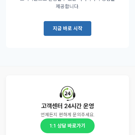
제공합니다.
지금 바로 시작
고객센터 24시간 운영
언제든지 편하게 문의주세요.
1:1 상담 바로가기