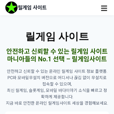
릴게임 사이트
☰
릴게임 사이트
안전하고 신뢰할 수 있는 릴게임 사이트
마니아들의 No.1 선택 – 릴게임사이트
안전하고 신뢰할 수 있는 온라인 릴게임 사이트 정보 플랫폼.
PC와 모바일무설치 버전으로 어디서나 끊김 없이 무설치로
접속할 수 있으며,
최신 릴게임, 슬롯게임, 모바일 바다이야기 소식을 빠르고 정
확하게 제공합니다.
지금 바로 안전한 온라인 릴게임사이트 세상을 경험해보세요.