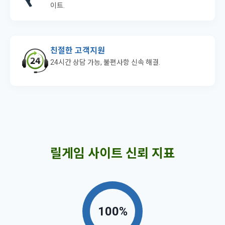
이트.
친절한 고객지원
24시간 상담 가능, 불편사항 신속 해결.
릴게임 사이트 신뢰 지표