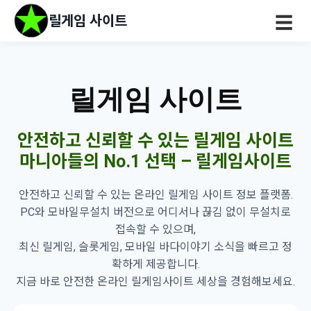
릴게임 사이트
☰
릴게임 사이트
안전하고 신뢰할 수 있는 릴게임 사이트
마니아들의 No.1 선택 – 릴게임사이트
안전하고 신뢰할 수 있는 온라인 릴게임 사이트 정보 플랫폼.
PC와 모바일무설치 버전으로 어디서나 끊김 없이 무설치로
접속할 수 있으며,
최신 릴게임, 슬롯게임, 모바일 바다이야기 소식을 빠르고 정
확하게 제공합니다.
지금 바로 안전한 온라인 릴게임사이트 세상을 경험해보세요.