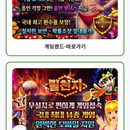
게임랜드-바로가기