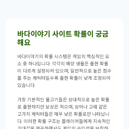
바다이야기 사이트 확률이 궁금
해요
바다이야기의 확률 시스템은 게임의 핵심적인 요
소 중 하나입니다. 각각의 해양 생물은 출현 확률
이 다르게 설정되어 있으며, 일반적으로 높은 점수
를 주는 캐릭터일수록 출현 확률이 낮게 조정되어
있습니다.
가장 기본적인 물고기들은 상대적으로 높은 확률
로 출현하지만 보상은 적으며, 상어나 고래 같은
고가치 캐릭터들은 매우 낮은 확률로만 나타납니
다. 이러한 확률 구조는 플레이어들에게 지속적인
기대감을 제공하면서도 게임의 수익성을 보장하