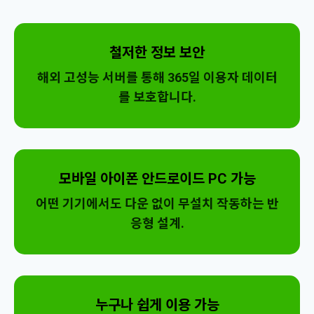
철저한 정보 보안
해외 고성능 서버를 통해 365일 이용자 데이터
를 보호합니다.
모바일 아이폰 안드로이드 PC 가능
어떤 기기에서도 다운 없이 무설치 작동하는 반
응형 설계.
누구나 쉽게 이용 가능