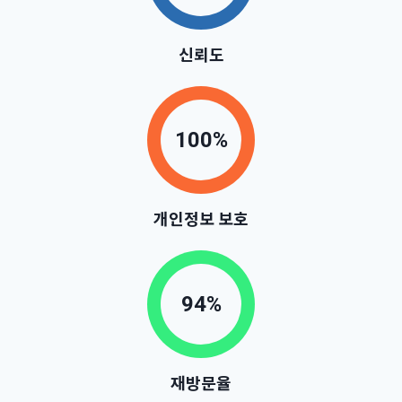
신뢰도
개인정보 보호
재방문율