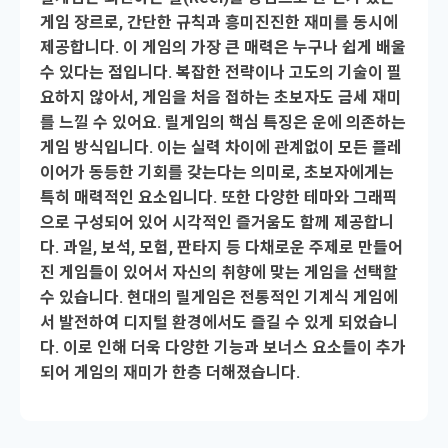
게임 장르로, 간단한 규칙과 흥미진진한 재미를 동시에
제공합니다. 이 게임의 가장 큰 매력은 누구나 쉽게 배울
수 있다는 점입니다. 복잡한 전략이나 고도의 기술이 필
요하지 않아서, 게임을 처음 접하는 초보자도 금세 재미
를 느낄 수 있어요. 릴게임의 핵심 특징은 운에 의존하는
게임 방식입니다. 이는 실력 차이에 관계없이 모든 플레
이어가 동등한 기회를 갖는다는 의미로, 초보자에게는
특히 매력적인 요소입니다. 또한 다양한 테마와 그래픽
으로 구성되어 있어 시각적인 즐거움도 함께 제공합니
다. 과일, 보석, 모험, 판타지 등 다채로운 주제로 만들어
진 게임들이 있어서 자신의 취향에 맞는 게임을 선택할
수 있습니다. 현대의 릴게임은 전통적인 기계식 게임에
서 발전하여 디지털 환경에서도 즐길 수 있게 되었습니
다. 이로 인해 더욱 다양한 기능과 보너스 요소들이 추가
되어 게임의 재미가 한층 더해졌습니다.