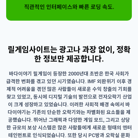
직관적인 인터페이스와 빠른 로딩 속도.
릴게임사이트는 광고나 과장 없이, 정확
한 정보만 제공합니다.
바다이야기 릴게임이 등장한 2000년대 초반은 한국 사회가
급격한 변화를 겪고 있던 시기였습니다. IMF 외환위기 이후 경
제적 어려움을 겪던 많은 사람들이 새로운 수익 창출의 기회를
찾고 있었고, 동시에 디지털 기술의 발전으로 전자오락기 산업
이 크게 성장하고 있었습니다. 이러한 사회적 배경 속에서 바
다이야기는 기존의 단순한 오락기와는 차별화된 요소들을 제
공했습니다. 뛰어난 그래픽과 다양한 게임 모드, 그리고 상당
한 규모의 보상 시스템은 많은 사람들에게 새로운 형태의 엔터
테인먼트로 인식되었습니다. 또한 당시 PC방과 오락실 문화