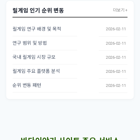
릴게임 인기 순위 변동
더보기 +
릴게임 연구 배경 및 목적
2026-02-11
연구 범위 및 방법
2026-02-11
국내 릴게임 시장 규모
2026-02-11
릴게임 주요 플랫폼 분석
2026-02-11
순위 변동 패턴
2026-02-11