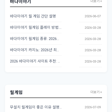
바다이야기
더보기 +
바다이야기 릴 게임 간단 설명
2026-06-07
바다이야기 릴게임 플레이 방법: 초보자를 위한 완벽 가이드
2026-03-28
바다이야기 릴게임 종류: 2026년 최신 트렌드 완벽 분석
2026-03-28
바다이야기 카지노: 2026년 최고의 릴게임 사이트 가이드
2026-03-28
2026 바다이야기 사이트 추천: 최고의 릴게임 찾기
2026-03-28
릴게임
더보기 +
무설치 릴게임이 좋은 이유 설명 알려 드립니다
2026-07-09