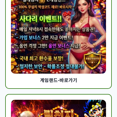
게임랜드-바로가기