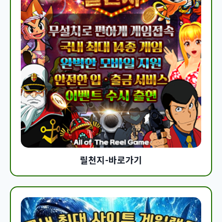
릴천지-바로가기