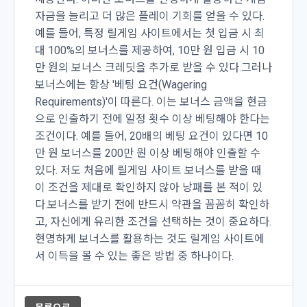
자금을 늘리고 더 많은 플레이 기회를 얻을 수 있다.
예를 들어, 특정 릴게임 사이트에서는 첫 입금 시 최
대 100%의 보너스를 제공하여, 10만 원 입금 시 10
만 원의 보너스 크레딧을 추가로 받을 수 있다.그러나
보너스에는 항상 '베팅 요건(Wagering
Requirements)'이 따른다. 이는 보너스 금액을 현금
으로 인출하기 전에 일정 횟수 이상 베팅해야 한다는
조건이다. 예를 들어, 20배의 베팅 요건이 있다면 10
만 원 보너스를 200만 원 이상 베팅해야 인출할 수
있다. 저도 처음에 릴게임 사이트 보너스를 받을 때
이 조건을 제대로 확인하지 않아 낭패를 본 적이 있
다.보너스를 받기 전에 반드시 약관을 꼼꼼히 확인하
고, 자신에게 유리한 조건을 선택하는 것이 중요하다.
현명하게 보너스를 활용하는 것도 릴게임 사이트에
서 이득을 볼 수 있는 좋은 방법 중 하나이다.