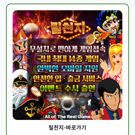
릴천지-바로가기