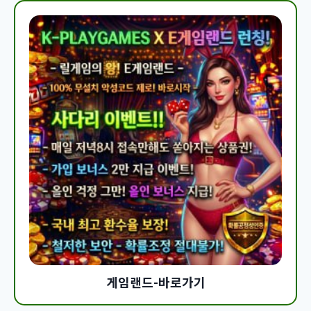
게임랜드-바로가기