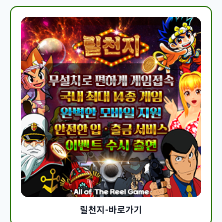
릴천지-바로가기