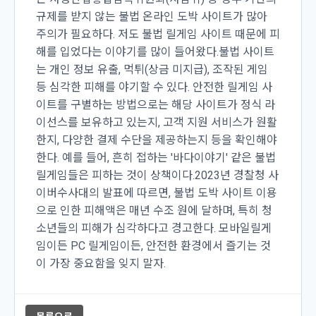
규제를 받지 않는 불법 온라인 도박 사이트가 많아
주의가 필요하다. 저도 불법 릴게임 사이트 때문에 피
해를 입었다는 이야기를 많이 들어왔다.불법 사이트
는 개인 정보 유출, 먹튀(상금 미지급), 조작된 게임
등 심각한 피해를 야기할 수 있다. 안전한 릴게임 사
이트를 구별하는 방법으로는 해당 사이트가 정식 라
이선스를 보유하고 있는지, 고객 지원 서비스가 원활
한지, 다양한 결제 수단을 제공하는지 등을 확인해야
한다. 예를 들어, 흔히 접하는 '바다이야기' 같은 불법
릴게임들은 피하는 것이 상책이다.2023년 경찰청 사
이버수사대의 발표에 따르면, 불법 도박 사이트 이용
으로 인한 피해액은 매년 수조 원에 달하며, 특히 청
소년들의 피해가 심각하다고 경고한다. 모바일릴게
임이든 PC 릴게임이든, 안전한 환경에서 즐기는 것
이 가장 중요함을 잊지 말자.