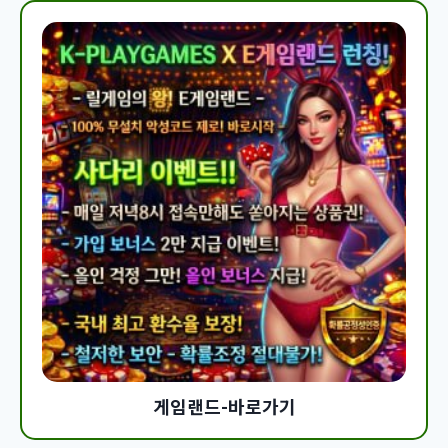
게임랜드-바로가기