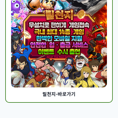
릴천지-바로가기