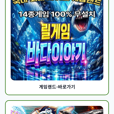
게임랜드-바로가기