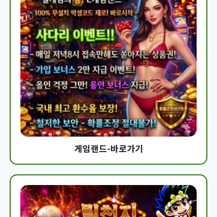
게임랜드-바로가기