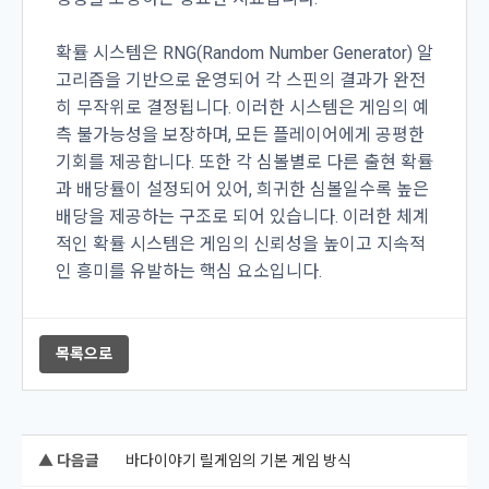
확률 시스템은 RNG(Random Number Generator) 알
고리즘을 기반으로 운영되어 각 스핀의 결과가 완전
히 무작위로 결정됩니다. 이러한 시스템은 게임의 예
측 불가능성을 보장하며, 모든 플레이어에게 공평한
기회를 제공합니다. 또한 각 심볼별로 다른 출현 확률
과 배당률이 설정되어 있어, 희귀한 심볼일수록 높은
배당을 제공하는 구조로 되어 있습니다. 이러한 체계
적인 확률 시스템은 게임의 신뢰성을 높이고 지속적
인 흥미를 유발하는 핵심 요소입니다.
목록으로
▲ 다음글
바다이야기 릴게임의 기본 게임 방식