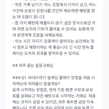
- 작은 기록 남기기: 어느 조합에서 이익이 났고, 어느
구간에 손실이 있었나를 간단히 메모하면 패턴을 찾
는 데 도움이 됩니다.
- 한 가지 패턴에 매몰되지 않기: 같은 방식으로만 가
려 하면 오히려 기회가 줄어들 수 있어요. 상황에 따
라 유연하게 조합을 바꿔보세요.
- 쉬는 시간 가지기: 집중력이 떨어지는 순간에는 잠
시 멈추고 재정비하는 게 좋습니다. 긴 시간 연속 플
레이는 오히려 성과를 떨어뜨릴 수 있어요.
## 자주 묻는 질문 (FAQ)
### Q1. 바다이야기 릴게임 플레이 방법을 처음 시
작하는데 어려움이 없을까요?
쉽게 시작하는 방법은, 먼저 기본 화면 구성과 보상
표를 살펴보고 작은 배팅으로 시작하는 거예요. 처음
에는 규칙이 낯설 수 있지만, 자주 봐두면 금방 익숙
해집니다. 또한 손실 관리 규칙을 미리 세워 두면 긴