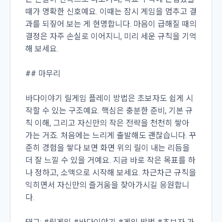
때가 명확한 신호예요. 이때는 잠시 게임을 멈추고 결
과를 되짚어 보는 게 현명합니다. 마음이 급해질 때의
결정은 자주 손실로 이어지니, 미리 세운 규칙을 기억
해 보세요.
## 마무리
바다이야기 릴게임 플레이 방법은 초보자도 쉽게 시
작할 수 있는 구조예요. 핵심은 충분한 준비, 기본 규
칙 이해, 그리고 자신만의 작은 전략을 천천히 쌓아
가는 거죠. 처음에는 느리게 출발해도 괜찮습니다. 꾸
준히 경험을 쌓다 보면 화면 위의 릴이 내는 리듬을
더 잘 느낄 수 있을 거예요. 지금 바로 작은 목표를 하
나 정하고, 소액으로 시작해 보세요. 차근차근 규칙을
익히면서 자신만의 즐거움을 찾아가시길 응원합니
다.