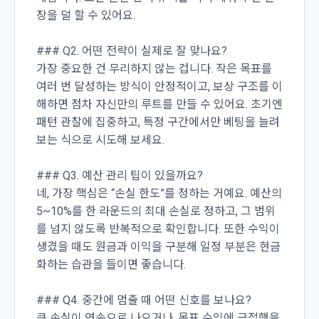
장을 덜 할 수 있어요.
### Q2. 어떤 전략이 실제로 잘 맞나요?
가장 중요한 건 무리하지 않는 겁니다. 작은 목표를
여러 번 달성하는 방식이 안정적이고, 보상 구조를 이
해하면 점차 자신만의 루트를 만들 수 있어요. 초기엔
패턴 관찰에 집중하고, 특정 구간에서만 베팅을 늘려
보는 식으로 시도해 보세요.
### Q3. 예산 관리 팁이 있을까요?
네, 가장 핵심은 “손실 한도”를 정하는 거예요. 예산의
5~10%를 한 라운드의 최대 손실로 정하고, 그 범위
를 넘지 않도록 반복적으로 확인합니다. 또한 수익이
생겼을 때도 원금과 이익을 구분해 일정 부분은 현금
화하는 습관을 들이면 좋습니다.
### Q4. 중간에 멈출 때 어떤 신호를 보나요?
큰 손실이 연속으로 나오거나, 목표 수익에 근접했을