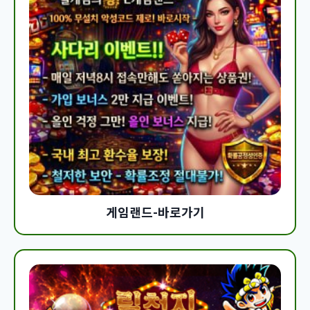
게임랜드-바로가기