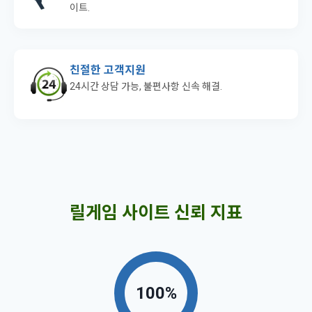
이트.
친절한 고객지원
24시간 상담 가능, 불편사항 신속 해결.
릴게임 사이트 신뢰 지표