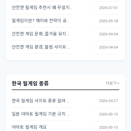
안전한 릴게임 추천시 왜 무설치를 해야 하는지 알려 드립니다
2026-07-01
릴게임이란? 재미와 전략이 공존하는 온라인 게임의 세계
2026-05-18
건전한 게임 문화, 즐거움 유지하는 비결
2026-04-04
안전한 게임 환경, 불법 사이트 구별법
2026-04-04
한국 릴게임 종류
더보기 +
한국 릴게임 사이트 종류 알려 주세요
2026-04-27
일본 야마토 릴게임 기본 규칙 및 조작법
2026-03-13
야마토 릴게임 개요
2026-03-13