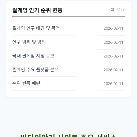
릴게임 인기 순위 변동
더보기 +
릴게임 연구 배경 및 목적
2026-02-11
연구 범위 및 방법
2026-02-11
국내 릴게임 시장 규모
2026-02-11
릴게임 주요 플랫폼 분석
2026-02-11
순위 변동 패턴
2026-02-11