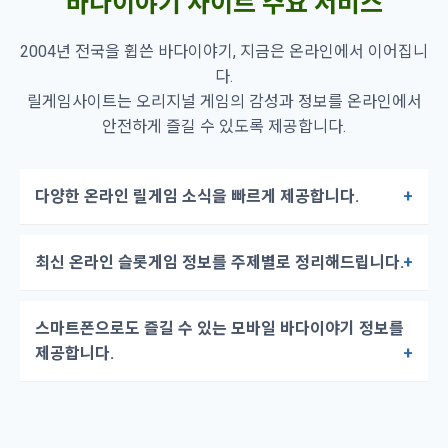
바다이야기 사이트 주요 서비스
2004년 전국을 휩쓴 바다이야기, 지금은 온라인에서 이어집니
다.
릴게임사이트는 오리지널 게임의 감성과 정보를 온라인에서
안전하게 즐길 수 있도록 제공합니다.
다양한 온라인 릴게임 소식을 빠르게 제공합니다.
최신 온라인 슬롯게임 정보를 주제별로 정리해드립니다.
스마트폰으로도 즐길 수 있는 모바일 바다이야기 정보를
제공합니다.