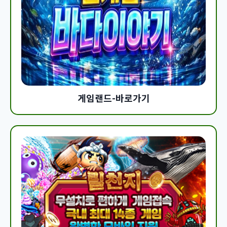
게임랜드-바로가기