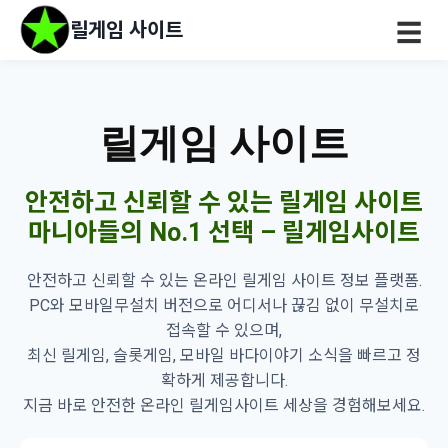
릴게임 사이트
☰
릴게임 사이트
안전하고 신뢰할 수 있는 릴게임 사이트
마니아들의 No.1 선택 – 릴게임사이트
안전하고 신뢰할 수 있는 온라인 릴게임 사이트 정보 플랫폼.
PC와 모바일무설치 버전으로 어디서나 끊김 없이 무설치로
접속할 수 있으며,
최신 릴게임, 슬롯게임, 모바일 바다이야기 소식을 빠르고 정
확하게 제공합니다.
지금 바로 안전한 온라인 릴게임사이트 세상을 경험해보세요.