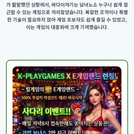
가 활발했던 상황에서, 바다이야기는 남녀노소 누구나 쉽게 접
근할 수 있는 게임으로 자리잡았습니다. 복잡한 조작이나 특별
한 기술이 필요하지 않아 게임 초보자도 쉽게 즐길 수 있었고,
이는 게임의 대중화에 크게 기여했습니다.