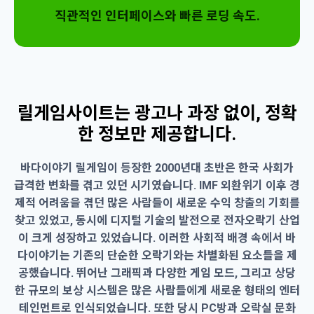
직관적인 인터페이스와 빠른 로딩 속도.
릴게임사이트는 광고나 과장 없이, 정확
한 정보만 제공합니다.
바다이야기 릴게임이 등장한 2000년대 초반은 한국 사회가
급격한 변화를 겪고 있던 시기였습니다. IMF 외환위기 이후 경
제적 어려움을 겪던 많은 사람들이 새로운 수익 창출의 기회를
찾고 있었고, 동시에 디지털 기술의 발전으로 전자오락기 산업
이 크게 성장하고 있었습니다. 이러한 사회적 배경 속에서 바
다이야기는 기존의 단순한 오락기와는 차별화된 요소들을 제
공했습니다. 뛰어난 그래픽과 다양한 게임 모드, 그리고 상당
한 규모의 보상 시스템은 많은 사람들에게 새로운 형태의 엔터
테인먼트로 인식되었습니다. 또한 당시 PC방과 오락실 문화