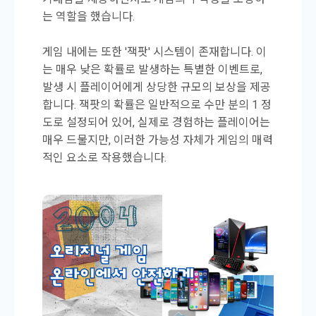
는 역할을 했습니다.
게임 내에는 또한 '잭팟' 시스템이 존재합니다. 이
는 매우 낮은 확률로 발생하는 특별한 이벤트로,
발생 시 플레이어에게 상당한 규모의 보상을 제공
합니다. 잭팟의 확률은 일반적으로 수만 분의 1 정
도로 설정되어 있어, 실제로 경험하는 플레이어는
매우 드물지만, 이러한 가능성 자체가 게임의 매력
적인 요소로 작용했습니다.