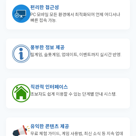
편리한 접근성
PC·모바일 모든 환경에서 최적화되어 언제 어디서나
빠른 접속 가능.
풍부한 정보 제공
릴게임, 슬롯게임, 업데이트, 이벤트까지 실시간 반영.
직관적 인터페이스
초보자도 쉽게 이용할 수 있는 단계별 안내 시스템.
유익한 콘텐츠 제공
무료 체험 가이드, 게임 사용법, 최신 소식 등 지속 업데