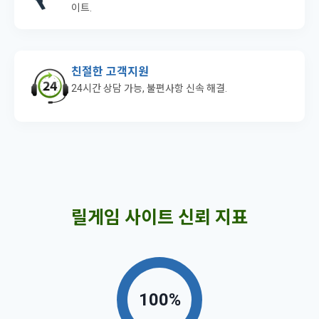
이트.
친절한 고객지원
24시간 상담 가능, 불편사항 신속 해결.
릴게임 사이트 신뢰 지표