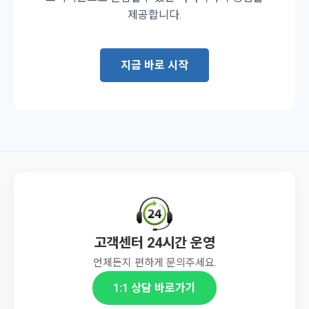
제공합니다.
지금 바로 시작
고객센터 24시간 운영
언제든지 편하게 문의주세요.
1:1 상담 바로가기