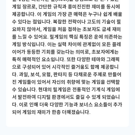
게임 장르로, 간단한 규칙과 흥미진진한 재미를 동시에
제공합니다. 이 게임의 가장 큰 매력은 누구나 쉽게 배울
수 있다는 점입니다. 복잡한 전략이나 고도의 기술이 필
요하지 않아서, 게임을 처음 접하는 초보자도 금세 재미
를 느낄 수 있어요. 릴게임의 핵심 특징은 운에 의존하는
게임 방식입니다. 이는 실력 차이에 관계없이 모든 플레
이어가 동등한 기회를 갖는다는 의미로, 초보자에게는
특히 매력적인 요소입니다. 또한 다양한 테마와 그래픽
으로 구성되어 있어 시각적인 즐거움도 함께 제공합니
다. 과일, 보석, 모험, 판타지 등 다채로운 주제로 만들어
진 게임들이 있어서 자신의 취향에 맞는 게임을 선택할
수 있습니다. 현대의 릴게임은 전통적인 기계식 게임에
서 발전하여 디지털 환경에서도 즐길 수 있게 되었습니
다. 이로 인해 더욱 다양한 기능과 보너스 요소들이 추가
되어 게임의 재미가 한층 더해졌습니다.