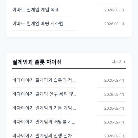
야마토 릴게임 게임 목표
2026-03-13
야마토 릴게임 베팅 시스템
2026-03-13
릴게임과 슬롯 차이점
더보기 +
바다이야기 릴게임과 슬롯의 정의
2026-02-11
바다이야기 릴게임 연구 목적 및 범위
2026-02-11
바다이야기 릴게임의 기본 게임 방식
2026-02-11
바다이야기 릴게임의 배당률 시스템
2026-02-11
바다이야기 릴게임의 진행 절차
2026-02-11