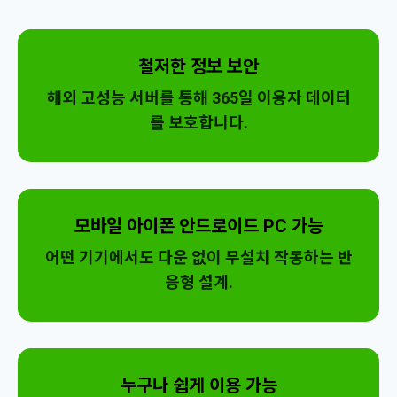
철저한 정보 보안
해외 고성능 서버를 통해 365일 이용자 데이터
를 보호합니다.
모바일 아이폰 안드로이드 PC 가능
어떤 기기에서도 다운 없이 무설치 작동하는 반
응형 설계.
누구나 쉽게 이용 가능