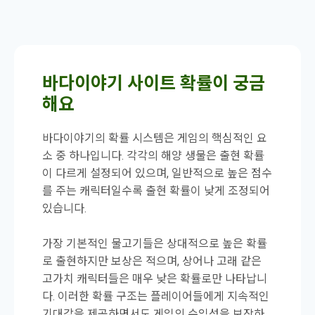
바다이야기 사이트 확률이 궁금
해요
바다이야기의 확률 시스템은 게임의 핵심적인 요
소 중 하나입니다. 각각의 해양 생물은 출현 확률
이 다르게 설정되어 있으며, 일반적으로 높은 점수
를 주는 캐릭터일수록 출현 확률이 낮게 조정되어
있습니다.
가장 기본적인 물고기들은 상대적으로 높은 확률
로 출현하지만 보상은 적으며, 상어나 고래 같은
고가치 캐릭터들은 매우 낮은 확률로만 나타납니
다. 이러한 확률 구조는 플레이어들에게 지속적인
기대감을 제공하면서도 게임의 수익성을 보장하