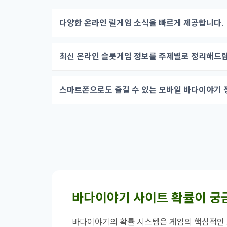
다양한 온라인 릴게임 소식을 빠르게 제공합니다.
최신 온라인 슬롯게임 정보를 주제별로 정리해드립
스마트폰으로도 즐길 수 있는 모바일 바다이야기 
바다이야기 사이트 확률이 궁
바다이야기의 확률 시스템은 게임의 핵심적인 