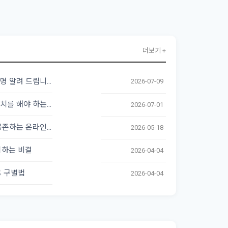
더보기 +
무설치 릴게임이 좋은 이유 설명 알려 드립니다
2026-07-09
안전한 릴게임 추천시 왜 무설치를 해야 하는지 알려 드립니다
2026-07-01
릴게임이란? 재미와 전략이 공존하는 온라인 게임의 세계
2026-05-18
지하는 비결
2026-04-04
트 구별법
2026-04-04