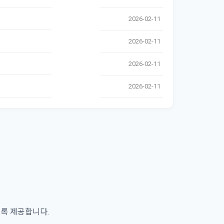
2026-02-11
2026-02-11
2026-02-11
2026-02-11
록 제공합니다.