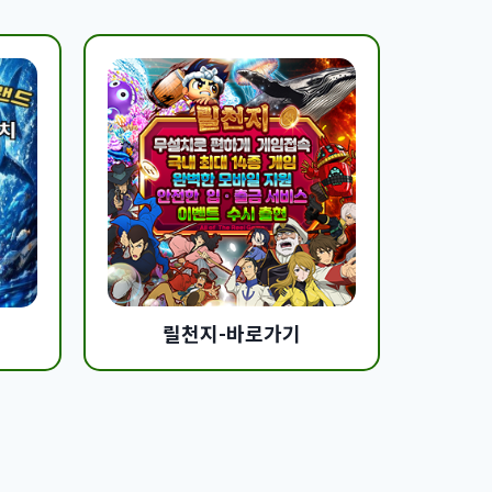
릴천지-바로가기