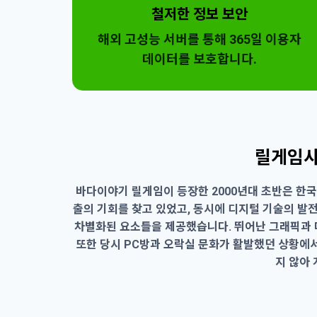
철저한 정보 보안
해외 고성능 서버를 통해 365일 이용자
데이터를 보호합니다.
릴게임사
바다이야기 릴게임이 등장한 2000년대 초반은 한국
출의 기회를 찾고 있었고, 동시에 디지털 기술의 
차별화된 요소들을 제공했습니다. 뛰어난 그래픽과 
또한 당시 PC방과 오락실 문화가 활발했던 상황에
지 않아 