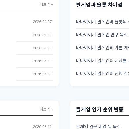
릴게임과 슬롯 차이점
더보기 +
바다이야기 릴게임과 슬롯의 
2026-04-27
바다이야기 릴게임 연구 목적 
2026-03-13
바다이야기 릴게임의 기본 게
2026-03-13
바다이야기 릴게임의 배당률
2026-03-13
바다이야기 릴게임의 진행 절
2026-03-13
릴게임 인기 순위 변동
더보기 +
릴게임 연구 배경 및 목적
2026-02-11