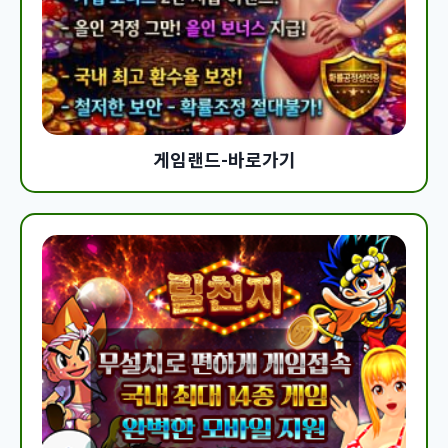
게임랜드-바로가기