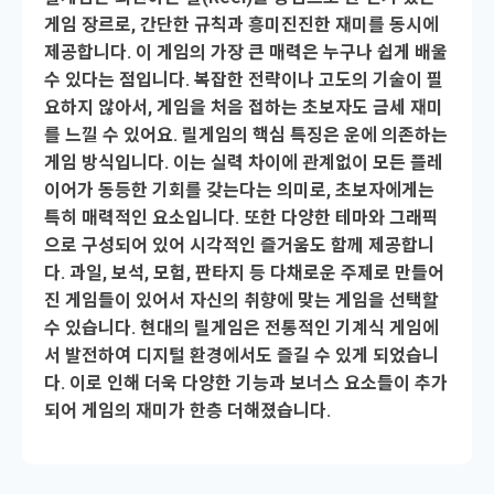
게임 장르로, 간단한 규칙과 흥미진진한 재미를 동시에
제공합니다. 이 게임의 가장 큰 매력은 누구나 쉽게 배울
수 있다는 점입니다. 복잡한 전략이나 고도의 기술이 필
요하지 않아서, 게임을 처음 접하는 초보자도 금세 재미
를 느낄 수 있어요. 릴게임의 핵심 특징은 운에 의존하는
게임 방식입니다. 이는 실력 차이에 관계없이 모든 플레
이어가 동등한 기회를 갖는다는 의미로, 초보자에게는
특히 매력적인 요소입니다. 또한 다양한 테마와 그래픽
으로 구성되어 있어 시각적인 즐거움도 함께 제공합니
다. 과일, 보석, 모험, 판타지 등 다채로운 주제로 만들어
진 게임들이 있어서 자신의 취향에 맞는 게임을 선택할
수 있습니다. 현대의 릴게임은 전통적인 기계식 게임에
서 발전하여 디지털 환경에서도 즐길 수 있게 되었습니
다. 이로 인해 더욱 다양한 기능과 보너스 요소들이 추가
되어 게임의 재미가 한층 더해졌습니다.