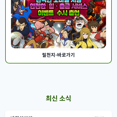
릴천지-바로가기
최신 소식