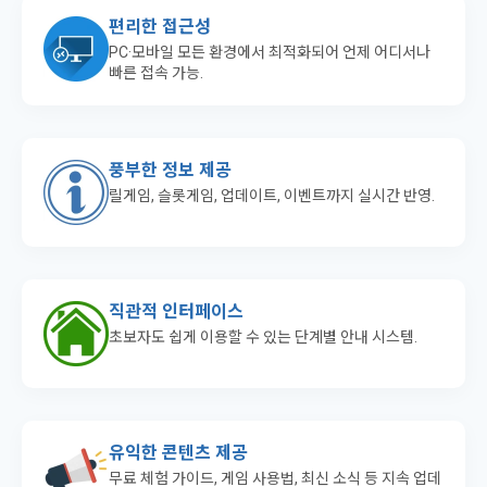
편리한 접근성
PC·모바일 모든 환경에서 최적화되어 언제 어디서나
빠른 접속 가능.
풍부한 정보 제공
릴게임, 슬롯게임, 업데이트, 이벤트까지 실시간 반영.
직관적 인터페이스
초보자도 쉽게 이용할 수 있는 단계별 안내 시스템.
유익한 콘텐츠 제공
무료 체험 가이드, 게임 사용법, 최신 소식 등 지속 업데