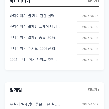
바다이야기
더보기 +
바다이야기 릴 게임 간단 설명
2026-06-07
바다이야기 릴게임 플레이 방법: 초보자를 위한 완벽 가이드
2026-03-28
바다이야기 릴게임 종류: 2026년 최신 트렌드 완벽 분석
2026-03-28
바다이야기 카지노: 2026년 최고의 릴게임 사이트 가이드
2026-03-28
2026 바다이야기 사이트 추천: 최고의 릴게임 찾기
2026-03-28
릴게임
더보기 +
무설치 릴게임이 좋은 이유 설명 알려 드립니다
2026-07-09