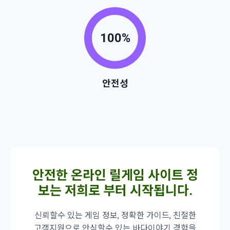
안전성
안전한 온라인 릴게임 사이트 정
보는 저희로 부터 시작됩니다.
신뢰할수 있는 게임 정보, 정확한 가이드, 친절한
고객지원으로 안심할수 있는 바다이야기 경험을