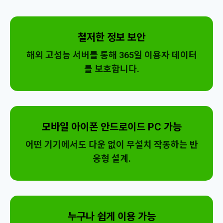
철저한 정보 보안
해외 고성능 서버를 통해 365일 이용자 데이터
를 보호합니다.
모바일 아이폰 안드로이드 PC 가능
어떤 기기에서도 다운 없이 무설치 작동하는 반
응형 설계.
누구나 쉽게 이용 가능