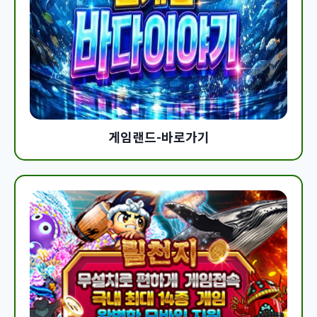
게임랜드-바로가기