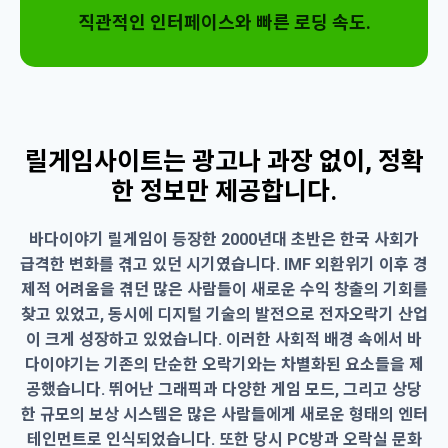
직관적인 인터페이스와 빠른 로딩 속도.
릴게임사이트는 광고나 과장 없이, 정확
한 정보만 제공합니다.
바다이야기 릴게임이 등장한 2000년대 초반은 한국 사회가
급격한 변화를 겪고 있던 시기였습니다. IMF 외환위기 이후 경
제적 어려움을 겪던 많은 사람들이 새로운 수익 창출의 기회를
찾고 있었고, 동시에 디지털 기술의 발전으로 전자오락기 산업
이 크게 성장하고 있었습니다. 이러한 사회적 배경 속에서 바
다이야기는 기존의 단순한 오락기와는 차별화된 요소들을 제
공했습니다. 뛰어난 그래픽과 다양한 게임 모드, 그리고 상당
한 규모의 보상 시스템은 많은 사람들에게 새로운 형태의 엔터
테인먼트로 인식되었습니다. 또한 당시 PC방과 오락실 문화