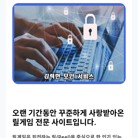
오랜 기간동안 꾸준하게 사랑받아온
릴게임 전문 사이트입니다.
릴게임은 회전하는 릴(Reel)을 중심으로 한 인기 있는