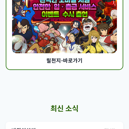
릴천지-바로가기
최신 소식