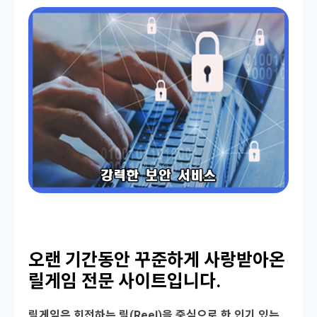
오랜 기간동안 꾸준하게 사랑받아온
릴게임 전문 사이트입니다.
릴게임은 회전하는 릴(Reel)을 중심으로 한 인기 있는