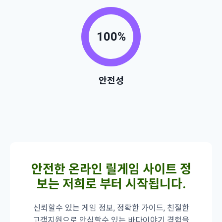
안전성
안전한 온라인 릴게임 사이트 정
보는 저희로 부터 시작됩니다.
신뢰할수 있는 게임 정보, 정확한 가이드, 친절한
고객지원으로 안심할수 있는 바다이야기 경험을