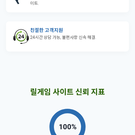
이트.
친절한 고객지원
24시간 상담 가능, 불편사항 신속 해결.
릴게임 사이트 신뢰 지표