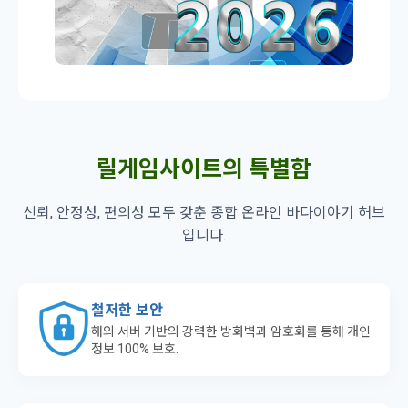
릴게임사이트의 특별함
신뢰, 안정성, 편의성 모두 갖춘 종합 온라인 바다이야기 허브
입니다.
철저한 보안
해외 서버 기반의 강력한 방화벽과 암호화를 통해 개인
정보 100% 보호.