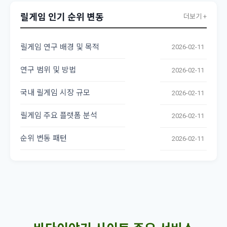
릴게임 인기 순위 변동
더보기 +
릴게임 연구 배경 및 목적
2026-02-11
연구 범위 및 방법
2026-02-11
국내 릴게임 시장 규모
2026-02-11
릴게임 주요 플랫폼 분석
2026-02-11
순위 변동 패턴
2026-02-11