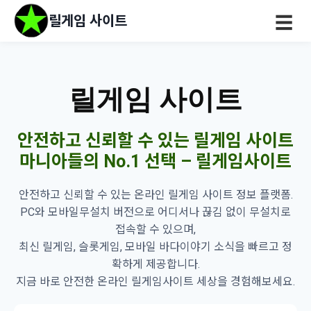
릴게임 사이트
☰
릴게임 사이트
안전하고 신뢰할 수 있는 릴게임 사이트
마니아들의 No.1 선택 – 릴게임사이트
안전하고 신뢰할 수 있는 온라인 릴게임 사이트 정보 플랫폼.
PC와 모바일무설치 버전으로 어디서나 끊김 없이 무설치로
접속할 수 있으며,
최신 릴게임, 슬롯게임, 모바일 바다이야기 소식을 빠르고 정
확하게 제공합니다.
지금 바로 안전한 온라인 릴게임사이트 세상을 경험해보세요.