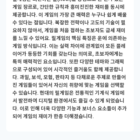
게임 장르로, 간단한 규칙과 흥미진진한 재미를 동시에
제공합니다. 이 게임의 가장 큰 매력은 누구나 쉽게 배울
수 있다는 점입니다. 복잡한 전략이나 고도의 기술이 필
요하지 않아서, 게임을 처음 접하는 초보자도 금세 재미
를 느낄 수 있어요. 릴게임의 핵심 특징은 운에 의존하는
게임 방식입니다. 이는 실력 차이에 관계없이 모든 플레
이어가 동등한 기회를 갖는다는 의미로, 초보자에게는
특히 매력적인 요소입니다. 또한 다양한 테마와 그래픽
으로 구성되어 있어 시각적인 즐거움도 함께 제공합니
다. 과일, 보석, 모험, 판타지 등 다채로운 주제로 만들어
진 게임들이 있어서 자신의 취향에 맞는 게임을 선택할
수 있습니다. 현대의 릴게임은 전통적인 기계식 게임에
서 발전하여 디지털 환경에서도 즐길 수 있게 되었습니
다. 이로 인해 더욱 다양한 기능과 보너스 요소들이 추가
되어 게임의 재미가 한층 더해졌습니다.