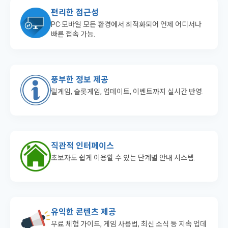
편리한 접근성
PC·모바일 모든 환경에서 최적화되어 언제 어디서나
빠른 접속 가능.
풍부한 정보 제공
릴게임, 슬롯게임, 업데이트, 이벤트까지 실시간 반영.
직관적 인터페이스
초보자도 쉽게 이용할 수 있는 단계별 안내 시스템.
유익한 콘텐츠 제공
무료 체험 가이드, 게임 사용법, 최신 소식 등 지속 업데