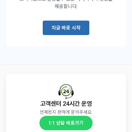
제공합니다.
지금 바로 시작
고객센터 24시간 운영
언제든지 편하게 문의주세요.
1:1 상담 바로가기