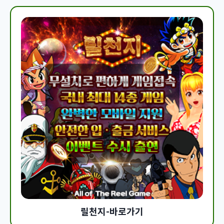
릴천지-바로가기