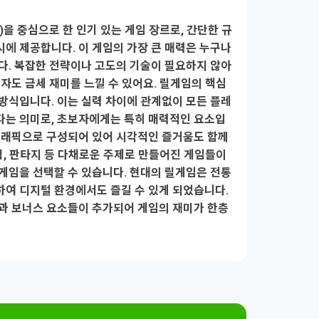
)을 중심으로 한 인기 있는 게임 장르로, 간단한 규
에 제공합니다. 이 게임의 가장 큰 매력은 누구나
다. 복잡한 전략이나 고도의 기술이 필요하지 않아
보자도 금세 재미를 느낄 수 있어요. 릴게임의 핵심
방식입니다. 이는 실력 차이에 관계없이 모든 플레
다는 의미로, 초보자에게는 특히 매력적인 요소입
 그래픽으로 구성되어 있어 시각적인 즐거움도 함께
모험, 판타지 등 다채로운 주제로 만들어진 게임들이
게임을 선택할 수 있습니다. 현대의 릴게임은 전통
하여 디지털 환경에서도 즐길 수 있게 되었습니다.
능과 보너스 요소들이 추가되어 게임의 재미가 한층