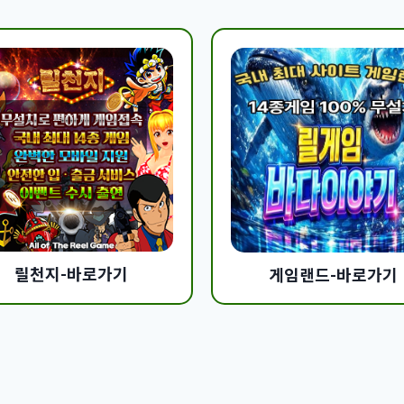
릴천지-바로가기
게임랜드-바로가기