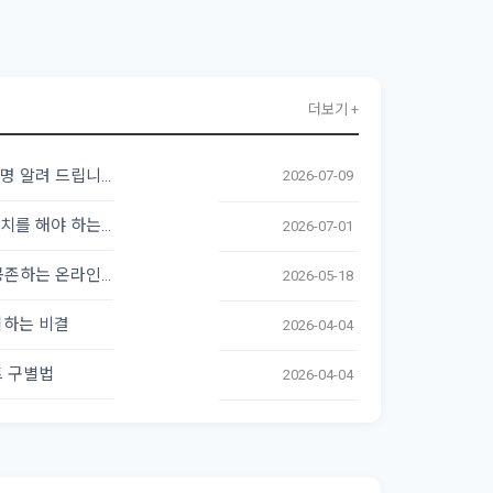
더보기 +
무설치 릴게임이 좋은 이유 설명 알려 드립니다
2026-07-09
안전한 릴게임 추천시 왜 무설치를 해야 하는지 알려 드립니다
2026-07-01
릴게임이란? 재미와 전략이 공존하는 온라인 게임의 세계
2026-05-18
지하는 비결
2026-04-04
트 구별법
2026-04-04