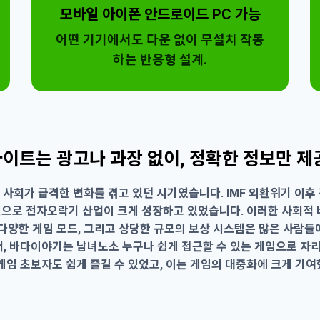
모바일 아이폰 안드로이드 PC 가능
어떤 기기에서도 다운 없이 무설치 작동
하는 반응형 설계.
이트는 광고나 과장 없이, 정확한 정보만 제
 사회가 급격한 변화를 겪고 있던 시기였습니다. IMF 외환위기 이후
발전으로 전자오락기 산업이 크게 성장하고 있었습니다. 이러한 사회적
다양한 게임 모드, 그리고 상당한 규모의 보상 시스템은 많은 사람
서, 바다이야기는 남녀노소 누구나 쉽게 접근할 수 있는 게임으로 자
게임 초보자도 쉽게 즐길 수 있었고, 이는 게임의 대중화에 크게 기