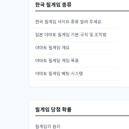
한국 릴게임 종류
한국 릴게임 사이트 종류 알려 주세요
일본 야마토 릴게임 기본 규칙 및 조작법
야마토 릴게임 개요
야마토 릴게임 게임 목표
야마토 릴게임 베팅 시스템
릴게임 당첨 확률
릴게임의 원리