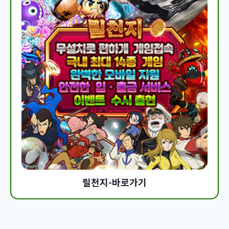
릴천지-바로가기