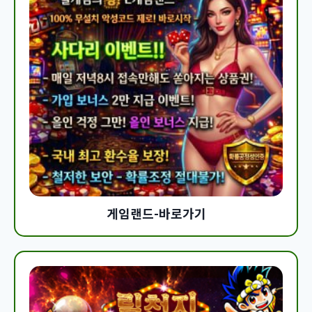
게임랜드-바로가기