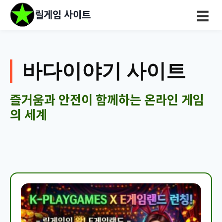
릴게임 사이트
☰
바다이야기 사이트
즐거움과 안전이 함께하는 온라인 게임
의 세계