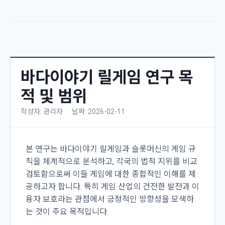
바다이야기 릴게임 연구 목
적 및 범위
작성자: 관리자
날짜: 2026-02-11
본 연구는 바다이야기 릴게임과 슬롯머신의 게임 규
칙을 체계적으로 분석하고, 각국의 법적 지위를 비교
검토함으로써 이들 게임에 대한 종합적인 이해를 제
공하고자 합니다. 특히 게임 산업의 건전한 발전과 이
용자 보호라는 관점에서 긍정적인 방향성을 모색하
는 것이 주요 목적입니다.