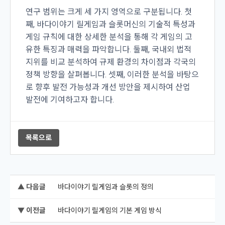
연구 범위는 크게 세 가지 영역으로 구분됩니다. 첫
째, 바다이야기 릴게임과 슬롯머신의 기술적 특성과
게임 규칙에 대한 상세한 분석을 통해 각 게임의 고
유한 특징과 매력을 파악합니다. 둘째, 국내외 법적
지위를 비교 분석하여 규제 환경의 차이점과 각국의
정책 방향을 살펴봅니다. 셋째, 이러한 분석을 바탕으
로 향후 발전 가능성과 개선 방안을 제시하여 산업
발전에 기여하고자 합니다.
목록으로
▲ 다음글
바다이야기 릴게임과 슬롯의 정의
▼ 이전글
바다이야기 릴게임의 기본 게임 방식