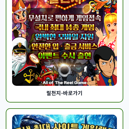
릴천지-바로가기