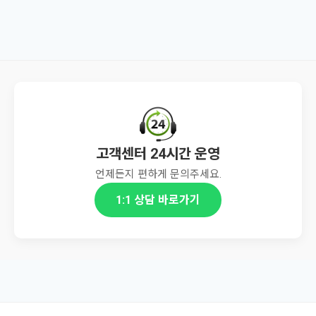
고객센터 24시간 운영
언제든지 편하게 문의주세요.
1:1 상담 바로가기