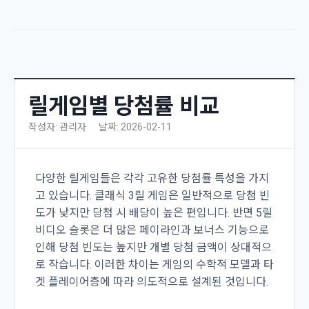
릴게임별 당첨률 비교
작성자: 관리자
날짜: 2026-02-11
다양한 릴게임들은 각각 고유한 당첨률 특성을 가지
고 있습니다. 클래식 3릴 게임은 일반적으로 당첨 빈
도가 낮지만 당첨 시 배당이 높은 편입니다. 반면 5릴
비디오 슬롯은 더 많은 페이라인과 보너스 기능으로
인해 당첨 빈도는 높지만 개별 당첨 금액이 상대적으
로 작습니다. 이러한 차이는 게임의 수학적 모델과 타
겟 플레이어층에 따라 의도적으로 설계된 것입니다.