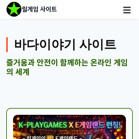
릴게임 사이트
☰
바다이야기 사이트
즐거움과 안전이 함께하는 온라인 게임
의 세계