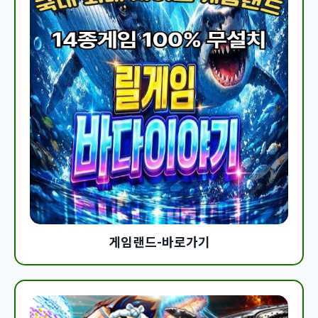
게임랜드-바로가기