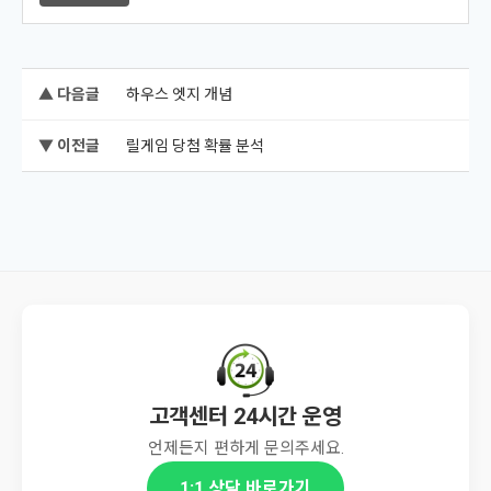
▲ 다음글
하우스 엣지 개념
▼ 이전글
릴게임 당첨 확률 분석
고객센터 24시간 운영
언제든지 편하게 문의주세요.
1:1 상담 바로가기