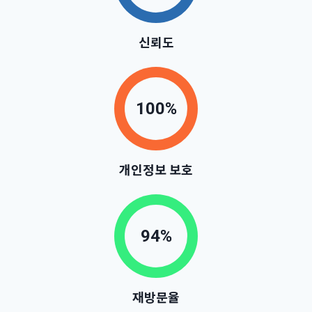
신뢰도
개인정보 보호
재방문율