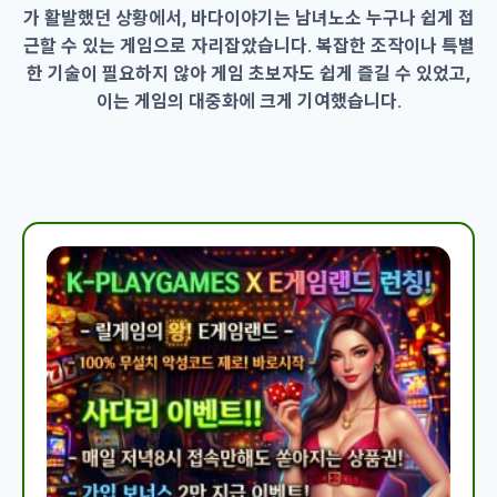
가 활발했던 상황에서, 바다이야기는 남녀노소 누구나 쉽게 접
근할 수 있는 게임으로 자리잡았습니다. 복잡한 조작이나 특별
한 기술이 필요하지 않아 게임 초보자도 쉽게 즐길 수 있었고,
이는 게임의 대중화에 크게 기여했습니다.