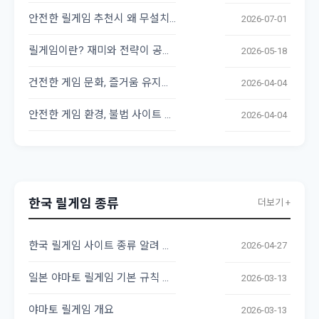
안전한 릴게임 추천시 왜 무설치를 해야 하는지 알려 드립니다
2026-07-01
릴게임이란? 재미와 전략이 공존하는 온라인 게임의 세계
2026-05-18
건전한 게임 문화, 즐거움 유지하는 비결
2026-04-04
안전한 게임 환경, 불법 사이트 구별법
2026-04-04
한국 릴게임 종류
더보기 +
한국 릴게임 사이트 종류 알려 주세요
2026-04-27
일본 야마토 릴게임 기본 규칙 및 조작법
2026-03-13
야마토 릴게임 개요
2026-03-13