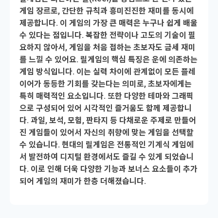
게임 장르로, 간단한 규칙과 흥미진진한 재미를 동시에
제공합니다. 이 게임의 가장 큰 매력은 누구나 쉽게 배울
수 있다는 점입니다. 복잡한 전략이나 고도의 기술이 필
요하지 않아서, 게임을 처음 접하는 초보자도 금세 재미
를 느낄 수 있어요. 릴게임의 핵심 특징은 운에 의존하는
게임 방식입니다. 이는 실력 차이에 관계없이 모든 플레
이어가 동등한 기회를 갖는다는 의미로, 초보자에게는
특히 매력적인 요소입니다. 또한 다양한 테마와 그래픽
으로 구성되어 있어 시각적인 즐거움도 함께 제공합니
다. 과일, 보석, 모험, 판타지 등 다채로운 주제로 만들어
진 게임들이 있어서 자신의 취향에 맞는 게임을 선택할
수 있습니다. 현대의 릴게임은 전통적인 기계식 게임에
서 발전하여 디지털 환경에서도 즐길 수 있게 되었습니
다. 이로 인해 더욱 다양한 기능과 보너스 요소들이 추가
되어 게임의 재미가 한층 더해졌습니다.