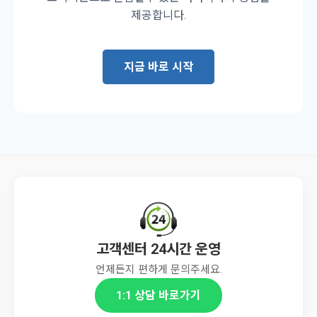
제공합니다.
지금 바로 시작
고객센터 24시간 운영
언제든지 편하게 문의주세요.
1:1 상담 바로가기