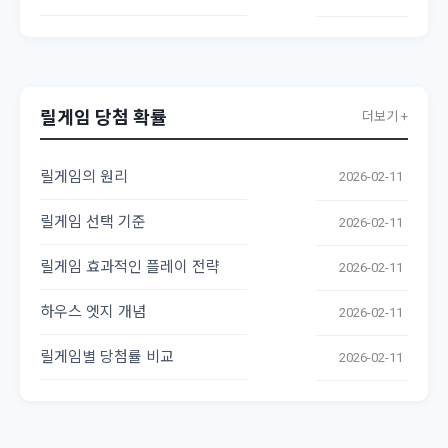
릴게임 당첨 확률
더보기 +
릴게임의 원리
2026-02-11
릴게임 선택 기준
2026-02-11
릴게임 효과적인 플레이 전략
2026-02-11
하우스 엣지 개념
2026-02-11
릴게임별 당첨률 비교
2026-02-11