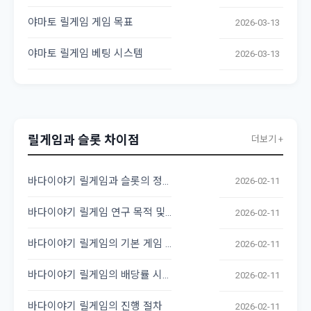
야마토 릴게임 게임 목표
2026-03-13
야마토 릴게임 베팅 시스템
2026-03-13
릴게임과 슬롯 차이점
더보기 +
바다이야기 릴게임과 슬롯의 정의
2026-02-11
바다이야기 릴게임 연구 목적 및 범위
2026-02-11
바다이야기 릴게임의 기본 게임 방식
2026-02-11
바다이야기 릴게임의 배당률 시스템
2026-02-11
바다이야기 릴게임의 진행 절차
2026-02-11