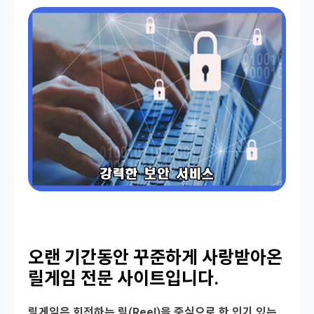
오랜 기간동안 꾸준하게 사랑받아온
릴게임 전문 사이트입니다.
릴게임은 회전하는 릴(Reel)을 중심으로 한 인기 있는