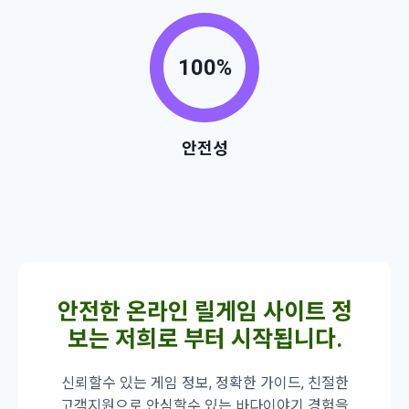
안전성
안전한 온라인 릴게임 사이트 정
보는 저희로 부터 시작됩니다.
신뢰할수 있는 게임 정보, 정확한 가이드, 친절한
고객지원으로 안심할수 있는 바다이야기 경험을