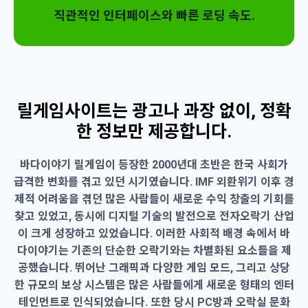
직관적인 인터페이스와 빠른 로딩 속도.
릴게임사이트는 광고나 과장 없이, 정확
한 정보만 제공합니다.
바다이야기 릴게임이 등장한 2000년대 초반은 한국 사회가
급격한 변화를 겪고 있던 시기였습니다. IMF 외환위기 이후 경
제적 어려움을 겪던 많은 사람들이 새로운 수익 창출의 기회를
찾고 있었고, 동시에 디지털 기술의 발전으로 전자오락기 산업
이 크게 성장하고 있었습니다. 이러한 사회적 배경 속에서 바
다이야기는 기존의 단순한 오락기와는 차별화된 요소들을 제
공했습니다. 뛰어난 그래픽과 다양한 게임 모드, 그리고 상당
한 규모의 보상 시스템은 많은 사람들에게 새로운 형태의 엔터
테인먼트로 인식되었습니다. 또한 당시 PC방과 오락실 문화