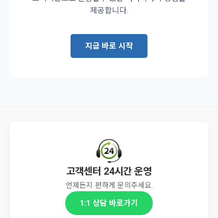
제공합니다.
지금 바로 시작
고객센터 24시간 운영
언제든지 편하게 문의주세요.
1:1 상담 바로가기