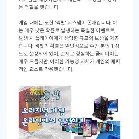
는 역할을 했습니다.
게임 내에는 또한 '잭팟' 시스템이 존재합니다. 이
는 매우 낮은 확률로 발생하는 특별한 이벤트로,
발생 시 플레이어에게 상당한 규모의 보상을 제공
합니다. 잭팟의 확률은 일반적으로 수만 분의 1 정
도로 설정되어 있어, 실제로 경험하는 플레이어는
매우 드물지만, 이러한 가능성 자체가 게임의 매력
적인 요소로 작용했습니다.