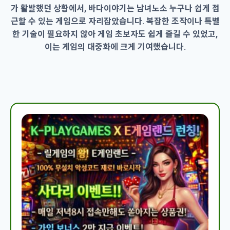
가 활발했던 상황에서, 바다이야기는 남녀노소 누구나 쉽게 접
근할 수 있는 게임으로 자리잡았습니다. 복잡한 조작이나 특별
한 기술이 필요하지 않아 게임 초보자도 쉽게 즐길 수 있었고,
이는 게임의 대중화에 크게 기여했습니다.