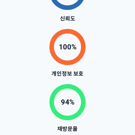
신뢰도
개인정보 보호
재방문율