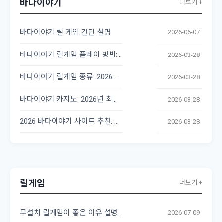
바다이야기
더보기 +
바다이야기 릴 게임 간단 설명
2026-06-07
바다이야기 릴게임 플레이 방법: 초보자를 위한 완벽 가이드
2026-03-28
바다이야기 릴게임 종류: 2026년 최신 트렌드 완벽 분석
2026-03-28
바다이야기 카지노: 2026년 최고의 릴게임 사이트 가이드
2026-03-28
2026 바다이야기 사이트 추천: 최고의 릴게임 찾기
2026-03-28
릴게임
더보기 +
무설치 릴게임이 좋은 이유 설명 알려 드립니다
2026-07-09