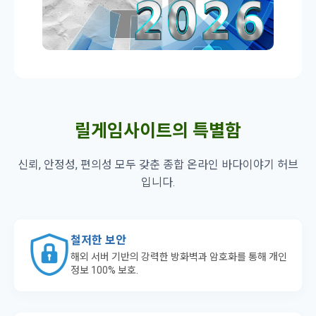
릴게임사이트의 특별함
신뢰, 안정성, 편의성 모두 갖춘 종합 온라인 바다이야기 허브
입니다.
철저한 보안
해외 서버 기반의 강력한 방화벽과 암호화를 통해 개인
정보 100% 보호.