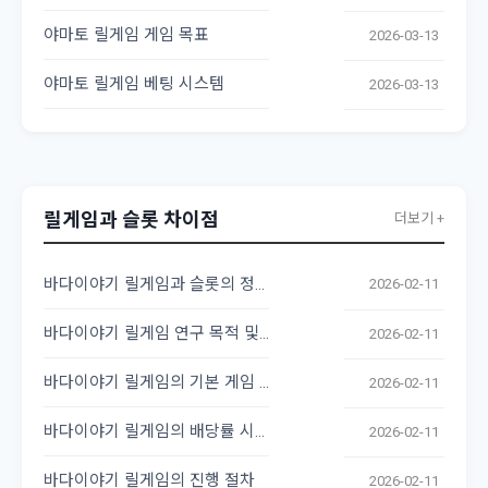
야마토 릴게임 게임 목표
2026-03-13
야마토 릴게임 베팅 시스템
2026-03-13
릴게임과 슬롯 차이점
더보기 +
바다이야기 릴게임과 슬롯의 정의
2026-02-11
바다이야기 릴게임 연구 목적 및 범위
2026-02-11
바다이야기 릴게임의 기본 게임 방식
2026-02-11
바다이야기 릴게임의 배당률 시스템
2026-02-11
바다이야기 릴게임의 진행 절차
2026-02-11