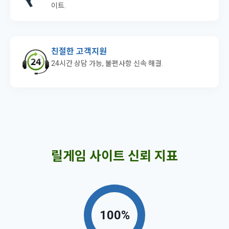
이트.
친절한 고객지원
24시간 상담 가능, 불편사항 신속 해결.
릴게임 사이트 신뢰 지표