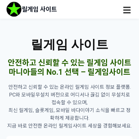
릴게임 사이트
☰
릴게임 사이트
안전하고 신뢰할 수 있는 릴게임 사이트
마니아들의 No.1 선택 – 릴게임사이트
안전하고 신뢰할 수 있는 온라인 릴게임 사이트 정보 플랫폼.
PC와 모바일무설치 버전으로 어디서나 끊김 없이 무설치로
접속할 수 있으며,
최신 릴게임, 슬롯게임, 모바일 바다이야기 소식을 빠르고 정
확하게 제공합니다.
지금 바로 안전한 온라인 릴게임사이트 세상을 경험해보세요.