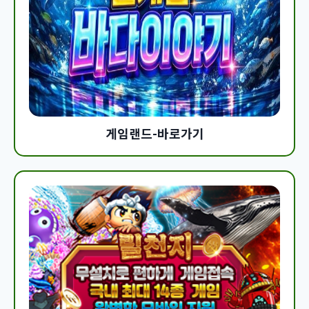
게임랜드-바로가기