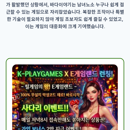
가 활발했던 상황에서, 바다이야기는 남녀노소 누구나 쉽게 접
근할 수 있는 게임으로 자리잡았습니다. 복잡한 조작이나 특별
한 기술이 필요하지 않아 게임 초보자도 쉽게 즐길 수 있었고,
이는 게임의 대중화에 크게 기여했습니다.