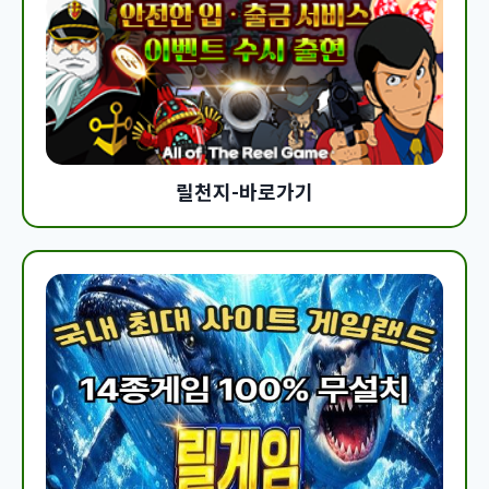
릴천지-바로가기