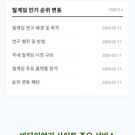
릴게임 인기 순위 변동
더보기 +
릴게임 연구 배경 및 목적
2026-02-11
연구 범위 및 방법
2026-02-11
국내 릴게임 시장 규모
2026-02-11
릴게임 주요 플랫폼 분석
2026-02-11
순위 변동 패턴
2026-02-11