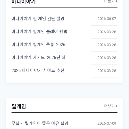
바다이야기
더보기 +
바다이야기 릴 게임 간단 설명
2026-06-07
바다이야기 릴게임 플레이 방법: 초보자를 위한 완벽 가이드
2026-03-28
바다이야기 릴게임 종류: 2026년 최신 트렌드 완벽 분석
2026-03-28
바다이야기 카지노: 2026년 최고의 릴게임 사이트 가이드
2026-03-28
2026 바다이야기 사이트 추천: 최고의 릴게임 찾기
2026-03-28
릴게임
더보기 +
무설치 릴게임이 좋은 이유 설명 알려 드립니다
2026-07-09