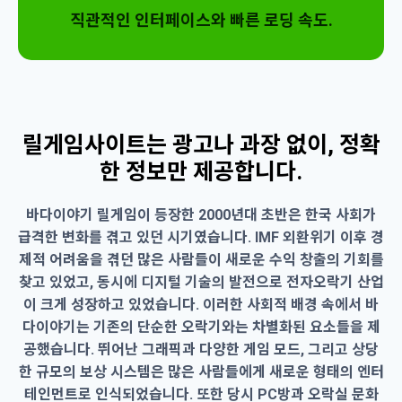
직관적인 인터페이스와 빠른 로딩 속도.
릴게임사이트는 광고나 과장 없이, 정확
한 정보만 제공합니다.
바다이야기 릴게임이 등장한 2000년대 초반은 한국 사회가
급격한 변화를 겪고 있던 시기였습니다. IMF 외환위기 이후 경
제적 어려움을 겪던 많은 사람들이 새로운 수익 창출의 기회를
찾고 있었고, 동시에 디지털 기술의 발전으로 전자오락기 산업
이 크게 성장하고 있었습니다. 이러한 사회적 배경 속에서 바
다이야기는 기존의 단순한 오락기와는 차별화된 요소들을 제
공했습니다. 뛰어난 그래픽과 다양한 게임 모드, 그리고 상당
한 규모의 보상 시스템은 많은 사람들에게 새로운 형태의 엔터
테인먼트로 인식되었습니다. 또한 당시 PC방과 오락실 문화