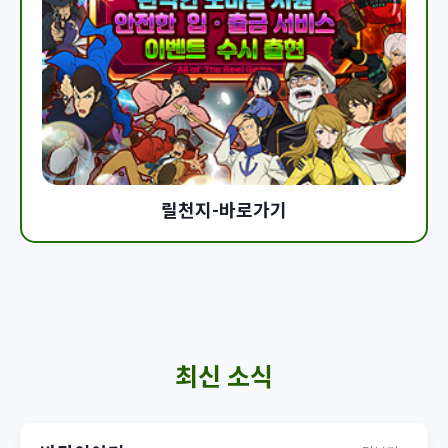
릴천지-바로가기
최신 소식