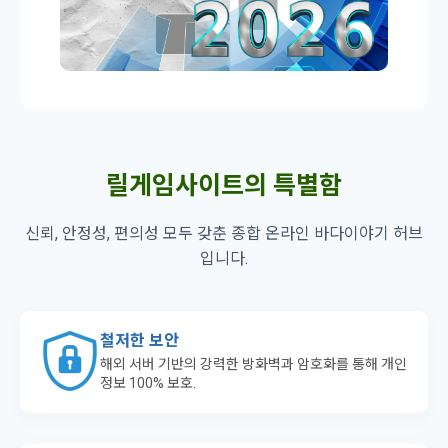
릴게임사이트의 특별함
신뢰, 안정성, 편의성 모두 갖춘 종합 온라인 바다이야기 허브
입니다.
철저한 보안
해외 서버 기반의 강력한 방화벽과 암호화를 통해 개인
정보 100% 보호.