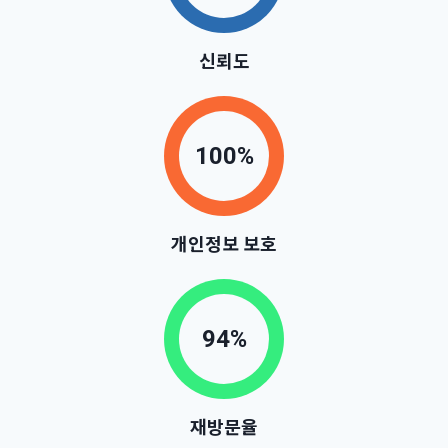
신뢰도
개인정보 보호
재방문율