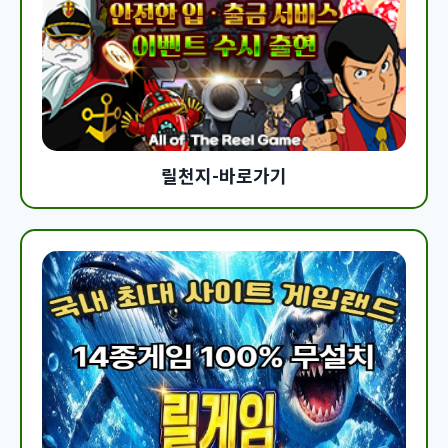
릴천지-바로가기