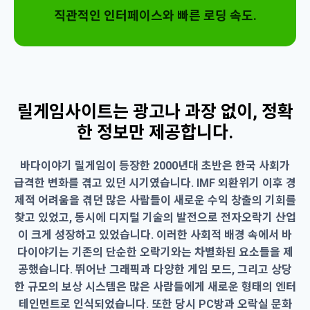
직관적인 인터페이스와 빠른 로딩 속도.
릴게임사이트는 광고나 과장 없이, 정확
한 정보만 제공합니다.
바다이야기 릴게임이 등장한 2000년대 초반은 한국 사회가
급격한 변화를 겪고 있던 시기였습니다. IMF 외환위기 이후 경
제적 어려움을 겪던 많은 사람들이 새로운 수익 창출의 기회를
찾고 있었고, 동시에 디지털 기술의 발전으로 전자오락기 산업
이 크게 성장하고 있었습니다. 이러한 사회적 배경 속에서 바
다이야기는 기존의 단순한 오락기와는 차별화된 요소들을 제
공했습니다. 뛰어난 그래픽과 다양한 게임 모드, 그리고 상당
한 규모의 보상 시스템은 많은 사람들에게 새로운 형태의 엔터
테인먼트로 인식되었습니다. 또한 당시 PC방과 오락실 문화