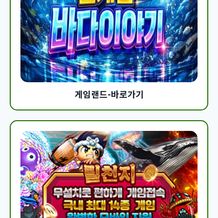
게임랜드-바로가기