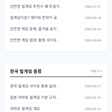
안전한 릴게임 추천시 왜 무설치를 해야 하는지 알려 드립니다
2026-07-01
릴게임이란? 재미와 전략이 공존하는 온라인 게임의 세계
2026-05-18
건전한 게임 문화, 즐거움 유지하는 비결
2026-04-04
안전한 게임 환경, 불법 사이트 구별법
2026-04-04
한국 릴게임 종류
더보기 +
한국 릴게임 사이트 종류 알려 주세요
2026-04-27
일본 야마토 릴게임 기본 규칙 및 조작법
2026-03-13
야마토 릴게임 개요
2026-03-13