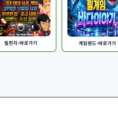
릴천지-바로가기
게임랜드-바로가기