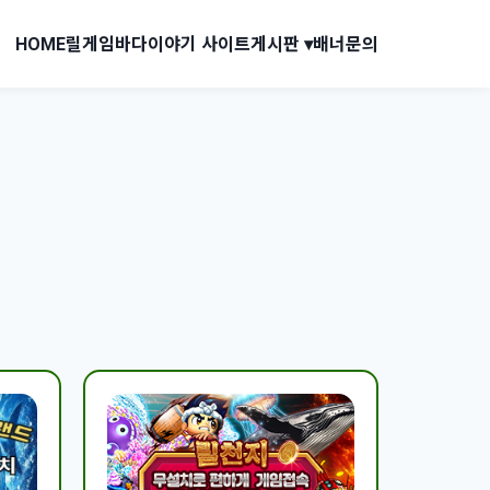
HOME
릴게임
바다이야기 사이트
게시판 ▾
배너문의