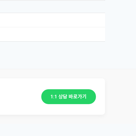
1:1 상담 바로가기