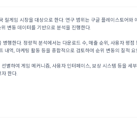
한국 릴게임 시장을 대상으로 한다. 연구 범위는 구글 플레이스토어와 애
 순위 변동 데이터를 기반으로 분석을 진행한다.
병행한다. 정량적 분석에서는 다운로드 수, 매출 순위, 사용자 평점
트 내역, 마케팅 활동 등을 종합적으로 검토하여 순위 변동의 질적 
을 선별하여 게임 메커니즘, 사용자 인터페이스, 보상 시스템 등을 세
자 한다.