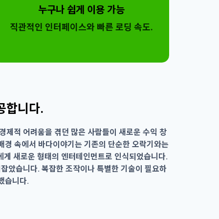
누구나 쉽게 이용 가능
직관적인 인터페이스와 빠른 로딩 속도.
공합니다.
 경제적 어려움을 겪던 많은 사람들이 새로운 수익 창
 배경 속에서 바다이야기는 기존의 단순한 오락기와는
들에게 새로운 형태의 엔터테인먼트로 인식되었습니다.
리잡았습니다. 복잡한 조작이나 특별한 기술이 필요하
여했습니다.