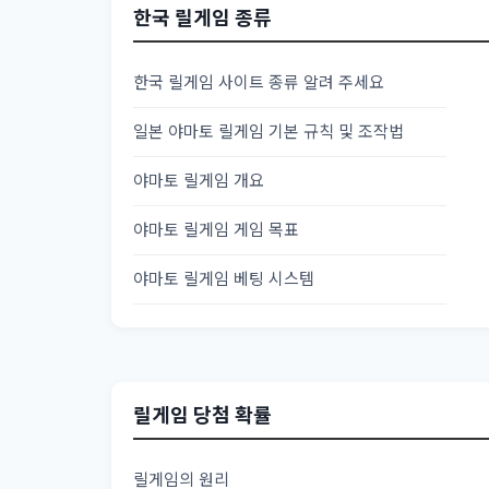
한국 릴게임 종류
한국 릴게임 사이트 종류 알려 주세요
일본 야마토 릴게임 기본 규칙 및 조작법
야마토 릴게임 개요
야마토 릴게임 게임 목표
야마토 릴게임 베팅 시스템
릴게임 당첨 확률
릴게임의 원리