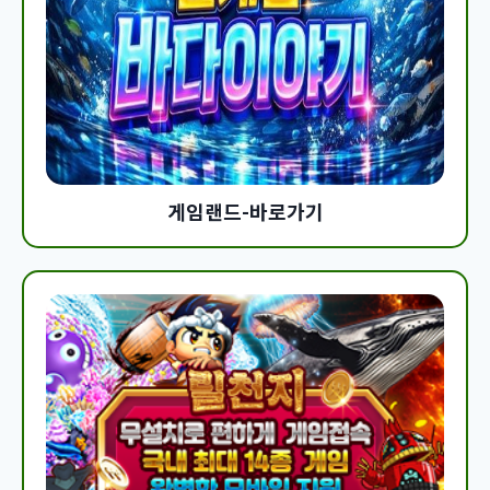
게임랜드-바로가기