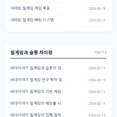
야마토 릴게임 게임 목표
2026-03-13
야마토 릴게임 베팅 시스템
2026-03-13
릴게임과 슬롯 차이점
더보기 +
바다이야기 릴게임과 슬롯의 정의
2026-02-11
바다이야기 릴게임 연구 목적 및 범위
2026-02-11
바다이야기 릴게임의 기본 게임 방식
2026-02-11
바다이야기 릴게임의 배당률 시스템
2026-02-11
바다이야기 릴게임의 진행 절차
2026-02-11