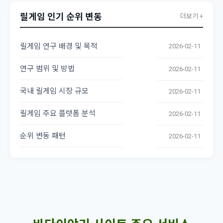
릴게임 인기 순위 변동
더보기 +
릴게임 연구 배경 및 목적
2026-02-11
연구 범위 및 방법
2026-02-11
국내 릴게임 시장 규모
2026-02-11
릴게임 주요 플랫폼 분석
2026-02-11
순위 변동 패턴
2026-02-11