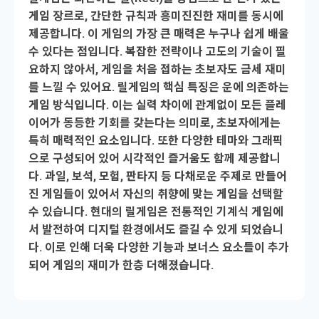
게임 장르로, 간단한 규칙과 흥미진진한 재미를 동시에
제공합니다. 이 게임의 가장 큰 매력은 누구나 쉽게 배울
수 있다는 점입니다. 복잡한 전략이나 고도의 기술이 필
요하지 않아서, 게임을 처음 접하는 초보자도 금세 재미
를 느낄 수 있어요. 릴게임의 핵심 특징은 운에 의존하는
게임 방식입니다. 이는 실력 차이에 관계없이 모든 플레
이어가 동등한 기회를 갖는다는 의미로, 초보자에게는
특히 매력적인 요소입니다. 또한 다양한 테마와 그래픽
으로 구성되어 있어 시각적인 즐거움도 함께 제공합니
다. 과일, 보석, 모험, 판타지 등 다채로운 주제로 만들어
진 게임들이 있어서 자신의 취향에 맞는 게임을 선택할
수 있습니다. 현대의 릴게임은 전통적인 기계식 게임에
서 발전하여 디지털 환경에서도 즐길 수 있게 되었습니
다. 이로 인해 더욱 다양한 기능과 보너스 요소들이 추가
되어 게임의 재미가 한층 더해졌습니다.