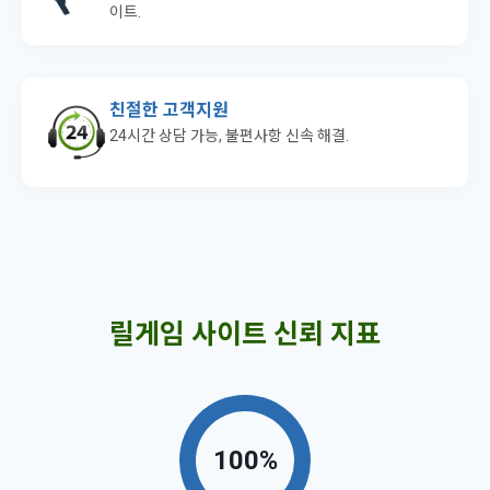
이트.
친절한 고객지원
24시간 상담 가능, 불편사항 신속 해결.
릴게임 사이트 신뢰 지표