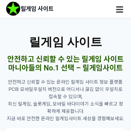
릴게임 사이트
☰
릴게임 사이트
안전하고 신뢰할 수 있는 릴게임 사이트
마니아들의 No.1 선택 – 릴게임사이트
안전하고 신뢰할 수 있는 온라인 릴게임 사이트 정보 플랫폼.
PC와 모바일무설치 버전으로 어디서나 끊김 없이 무설치로
접속할 수 있으며,
최신 릴게임, 슬롯게임, 모바일 바다이야기 소식을 빠르고 정
확하게 제공합니다.
지금 바로 안전한 온라인 릴게임사이트 세상을 경험해보세요.