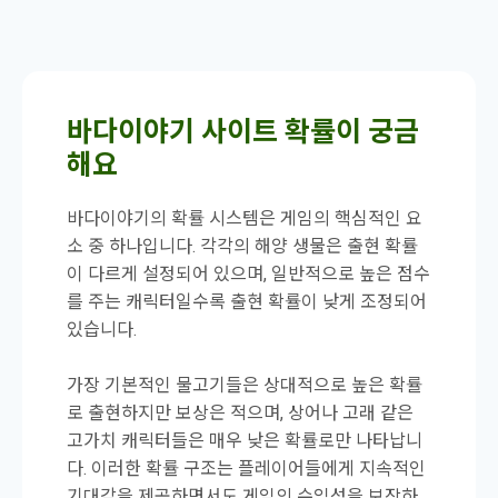
바다이야기 사이트 확률이 궁금
해요
바다이야기의 확률 시스템은 게임의 핵심적인 요
소 중 하나입니다. 각각의 해양 생물은 출현 확률
이 다르게 설정되어 있으며, 일반적으로 높은 점수
를 주는 캐릭터일수록 출현 확률이 낮게 조정되어
있습니다.
가장 기본적인 물고기들은 상대적으로 높은 확률
로 출현하지만 보상은 적으며, 상어나 고래 같은
고가치 캐릭터들은 매우 낮은 확률로만 나타납니
다. 이러한 확률 구조는 플레이어들에게 지속적인
기대감을 제공하면서도 게임의 수익성을 보장하