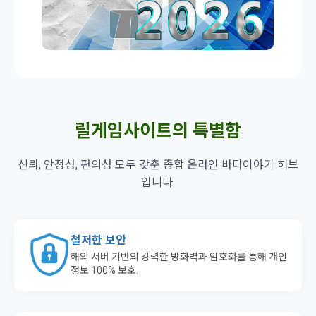
릴게임사이트의 특별함
신뢰, 안정성, 편의성 모두 갖춘 종합 온라인 바다이야기 허브
입니다.
철저한 보안
해외 서버 기반의 강력한 방화벽과 암호화를 통해 개인
정보 100% 보호.