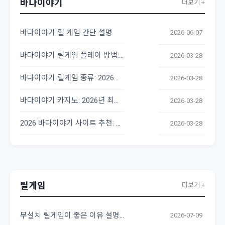
바다이야기
더보기 +
바다이야기 릴 게임 간단 설명
2026-06-07
바다이야기 릴게임 플레이 방법: 초보자를 위한 완벽 가이드
2026-03-28
바다이야기 릴게임 종류: 2026년 최신 트렌드 완벽 분석
2026-03-28
바다이야기 카지노: 2026년 최고의 릴게임 사이트 가이드
2026-03-28
2026 바다이야기 사이트 추천: 최고의 릴게임 찾기
2026-03-28
릴게임
더보기 +
무설치 릴게임이 좋은 이유 설명 알려 드립니다
2026-07-09