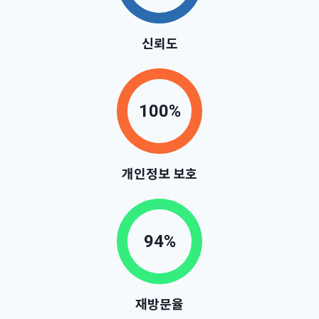
신뢰도
개인정보 보호
재방문율