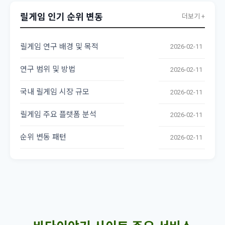
릴게임 인기 순위 변동
더보기 +
릴게임 연구 배경 및 목적
2026-02-11
연구 범위 및 방법
2026-02-11
국내 릴게임 시장 규모
2026-02-11
릴게임 주요 플랫폼 분석
2026-02-11
순위 변동 패턴
2026-02-11