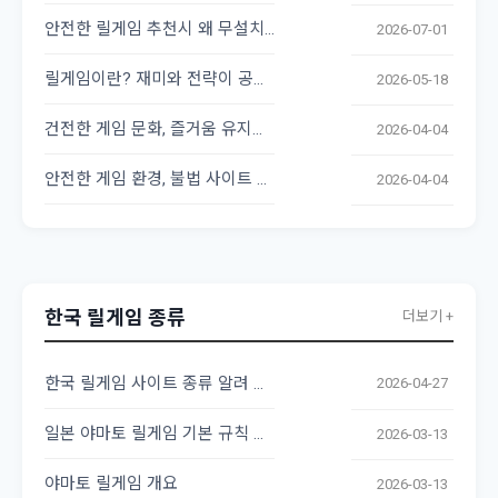
안전한 릴게임 추천시 왜 무설치를 해야 하는지 알려 드립니다
2026-07-01
릴게임이란? 재미와 전략이 공존하는 온라인 게임의 세계
2026-05-18
건전한 게임 문화, 즐거움 유지하는 비결
2026-04-04
안전한 게임 환경, 불법 사이트 구별법
2026-04-04
한국 릴게임 종류
더보기 +
한국 릴게임 사이트 종류 알려 주세요
2026-04-27
일본 야마토 릴게임 기본 규칙 및 조작법
2026-03-13
야마토 릴게임 개요
2026-03-13