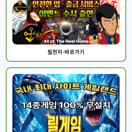
릴천지-바로가기