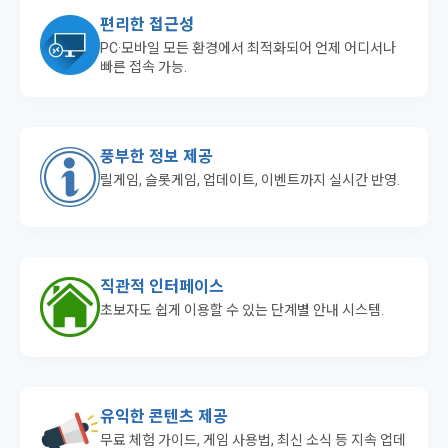
편리한 접근성
PC·모바일 모든 환경에서 최적화되어 언제 어디서나
빠른 접속 가능.
풍부한 정보 제공
릴게임, 슬롯게임, 업데이트, 이벤트까지 실시간 반영.
직관적 인터페이스
초보자도 쉽게 이용할 수 있는 단계별 안내 시스템.
유익한 콘텐츠 제공
무료 체험 가이드, 게임 사용법, 최신 소식 등 지속 업데