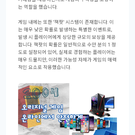
는 역할을 했습니다.
게임 내에는 또한 '잭팟' 시스템이 존재합니다. 이
는 매우 낮은 확률로 발생하는 특별한 이벤트로,
발생 시 플레이어에게 상당한 규모의 보상을 제공
합니다. 잭팟의 확률은 일반적으로 수만 분의 1 정
도로 설정되어 있어, 실제로 경험하는 플레이어는
매우 드물지만, 이러한 가능성 자체가 게임의 매력
적인 요소로 작용했습니다.