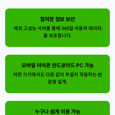
철저한 정보 보안
해외 고성능 서버를 통해 365일 이용자 데이터
를 보호합니다.
모바일 아이폰 안드로이드 PC 가능
어떤 기기에서도 다운 없이 무설치 작동하는 반
응형 설계.
누구나 쉽게 이용 가능