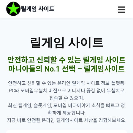
릴게임 사이트
☰
릴게임 사이트
안전하고 신뢰할 수 있는 릴게임 사이트
마니아들의 No.1 선택 – 릴게임사이트
안전하고 신뢰할 수 있는 온라인 릴게임 사이트 정보 플랫폼.
PC와 모바일무설치 버전으로 어디서나 끊김 없이 무설치로
접속할 수 있으며,
최신 릴게임, 슬롯게임, 모바일 바다이야기 소식을 빠르고 정
확하게 제공합니다.
지금 바로 안전한 온라인 릴게임사이트 세상을 경험해보세요.