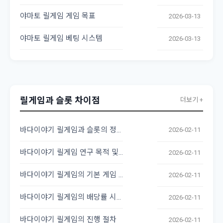
야마토 릴게임 게임 목표
2026-03-13
야마토 릴게임 베팅 시스템
2026-03-13
릴게임과 슬롯 차이점
더보기 +
바다이야기 릴게임과 슬롯의 정의
2026-02-11
바다이야기 릴게임 연구 목적 및 범위
2026-02-11
바다이야기 릴게임의 기본 게임 방식
2026-02-11
바다이야기 릴게임의 배당률 시스템
2026-02-11
바다이야기 릴게임의 진행 절차
2026-02-11