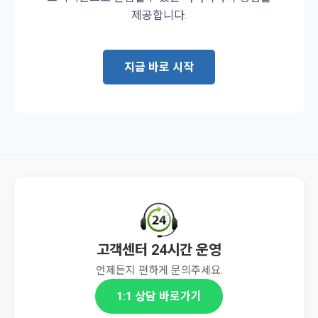
제공합니다.
지금 바로 시작
고객센터 24시간 운영
언제든지 편하게 문의주세요.
1:1 상담 바로가기