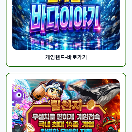
게임랜드-바로가기