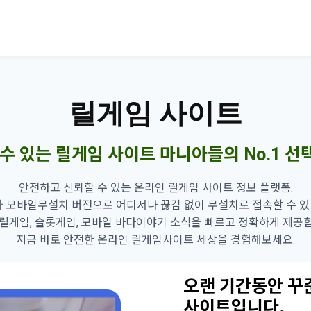
릴게임 사이트
수 있는 릴게임 사이트 마니아들의 No.1 선
안전하고 신뢰할 수 있는 온라인 릴게임 사이트 정보 플랫폼.
와 모바일무설치 버전으로 어디서나 끊김 없이 무설치로 접속할 수 있
릴게임, 슬롯게임, 모바일 바다이야기 소식을 빠르고 정확하게 제공
지금 바로 안전한 온라인 릴게임사이트 세상을 경험해보세요.
오랜 기간동안 꾸
사이트입니다.