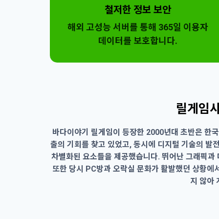
철저한 정보 보안
해외 고성능 서버를 통해 365일 이용자
데이터를 보호합니다.
릴게임사
바다이야기 릴게임이 등장한 2000년대 초반은 한국
출의 기회를 찾고 있었고, 동시에 디지털 기술의 
차별화된 요소들을 제공했습니다. 뛰어난 그래픽과 
또한 당시 PC방과 오락실 문화가 활발했던 상황에
지 않아 