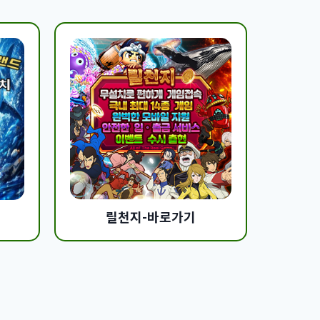
릴천지-바로가기