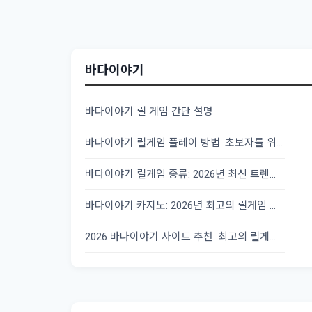
바다이야기
바다이야기 릴 게임 간단 설명
바다이야기 릴게임 플레이 방법: 초보자를 위한 완벽 가이드
바다이야기 릴게임 종류: 2026년 최신 트렌드 완벽 분석
바다이야기 카지노: 2026년 최고의 릴게임 사이트 가이드
2026 바다이야기 사이트 추천: 최고의 릴게임 찾기