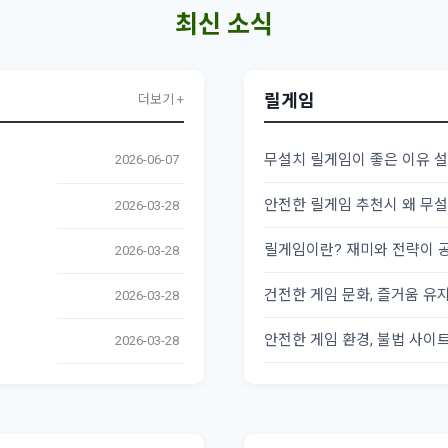
최신 소식
릴게임
더보기 +
2026-06-07
2026-03-28
2026-03-28
건전한 게임 문화, 즐거움 유
2026-03-28
안전한 게임 환경, 불법 사이
2026-03-28