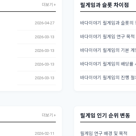
릴게임과 슬롯 차이점
더보기 +
바다이야기 릴게임과 슬롯의 
2026-04-27
바다이야기 릴게임 연구 목적 
2026-03-13
바다이야기 릴게임의 기본 게
2026-03-13
바다이야기 릴게임의 배당률
2026-03-13
바다이야기 릴게임의 진행 절
2026-03-13
릴게임 인기 순위 변동
더보기 +
릴게임 연구 배경 및 목적
2026-02-11