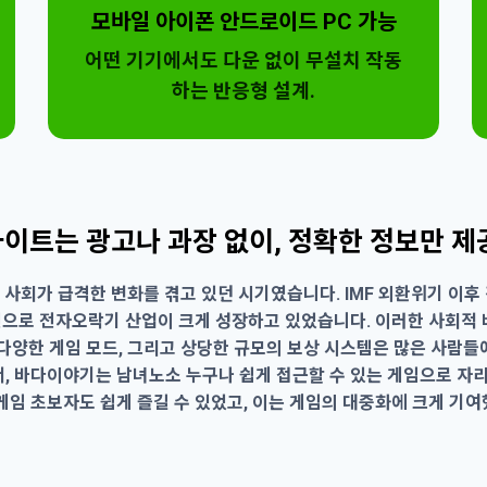
모바일 아이폰 안드로이드 PC 가능
어떤 기기에서도 다운 없이 무설치 작동
하는 반응형 설계.
이트는 광고나 과장 없이, 정확한 정보만 제
 사회가 급격한 변화를 겪고 있던 시기였습니다. IMF 외환위기 이후
발전으로 전자오락기 산업이 크게 성장하고 있었습니다. 이러한 사회적
다양한 게임 모드, 그리고 상당한 규모의 보상 시스템은 많은 사람
서, 바다이야기는 남녀노소 누구나 쉽게 접근할 수 있는 게임으로 자
게임 초보자도 쉽게 즐길 수 있었고, 이는 게임의 대중화에 크게 기