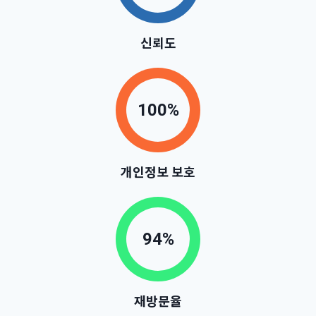
신뢰도
개인정보 보호
재방문율