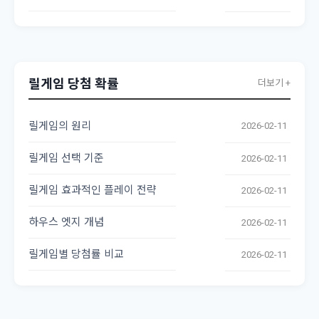
릴게임 당첨 확률
더보기 +
릴게임의 원리
2026-02-11
릴게임 선택 기준
2026-02-11
릴게임 효과적인 플레이 전략
2026-02-11
하우스 엣지 개념
2026-02-11
릴게임별 당첨률 비교
2026-02-11