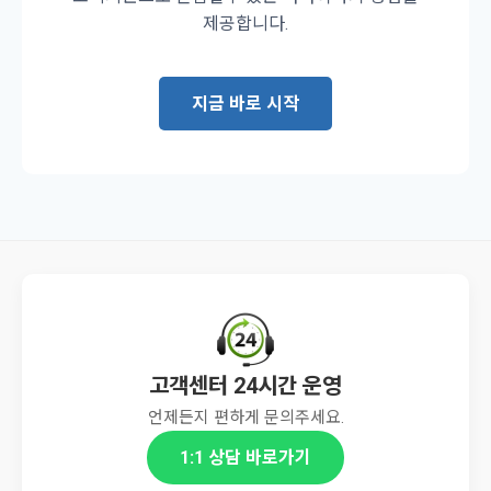
제공합니다.
지금 바로 시작
고객센터 24시간 운영
언제든지 편하게 문의주세요.
1:1 상담 바로가기