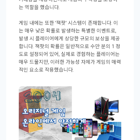
는 역할을 했습니다.
게임 내에는 또한 '잭팟' 시스템이 존재합니다. 이
는 매우 낮은 확률로 발생하는 특별한 이벤트로,
발생 시 플레이어에게 상당한 규모의 보상을 제공
합니다. 잭팟의 확률은 일반적으로 수만 분의 1 정
도로 설정되어 있어, 실제로 경험하는 플레이어는
매우 드물지만, 이러한 가능성 자체가 게임의 매력
적인 요소로 작용했습니다.