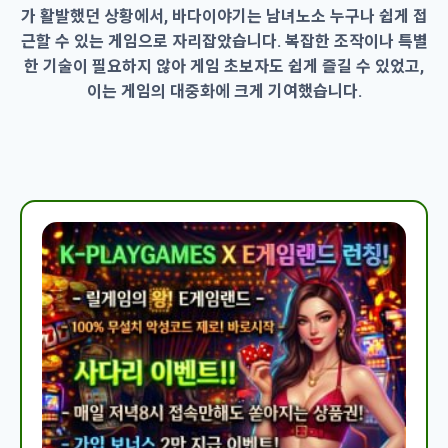
가 활발했던 상황에서, 바다이야기는 남녀노소 누구나 쉽게 접
근할 수 있는 게임으로 자리잡았습니다. 복잡한 조작이나 특별
한 기술이 필요하지 않아 게임 초보자도 쉽게 즐길 수 있었고,
이는 게임의 대중화에 크게 기여했습니다.