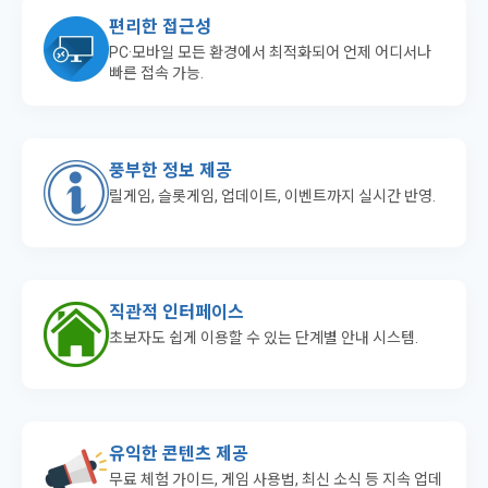
편리한 접근성
PC·모바일 모든 환경에서 최적화되어 언제 어디서나
빠른 접속 가능.
풍부한 정보 제공
릴게임, 슬롯게임, 업데이트, 이벤트까지 실시간 반영.
직관적 인터페이스
초보자도 쉽게 이용할 수 있는 단계별 안내 시스템.
유익한 콘텐츠 제공
무료 체험 가이드, 게임 사용법, 최신 소식 등 지속 업데