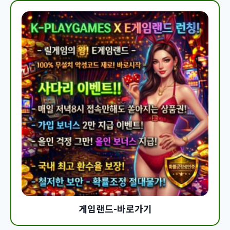
게임랜드-바로가기