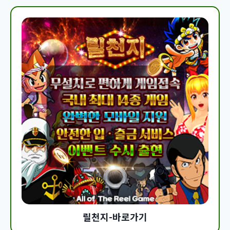
릴천지-바로가기