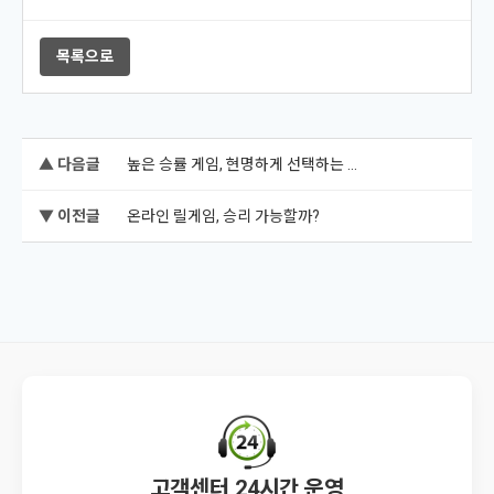
목록으로
▲ 다음글
높은 승률 게임, 현명하게 선택하는 ...
▼ 이전글
온라인 릴게임, 승리 가능할까?
고객센터 24시간 운영