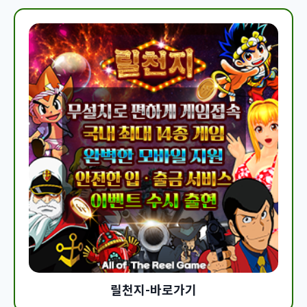
릴천지-바로가기