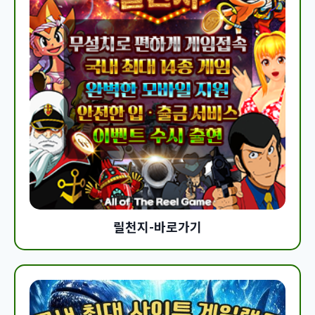
릴천지-바로가기