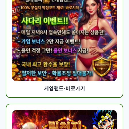
게임랜드-바로가기