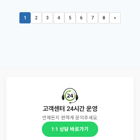
1
2
3
4
5
6
7
8
>
고객센터 24시간 운영
언제든지 편하게 문의주세요.
1:1 상담 바로가기